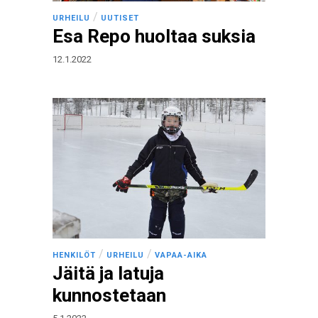
/
URHEILU
UUTISET
Esa Repo huoltaa suksia
12.1.2022
/
/
HENKILÖT
URHEILU
VAPAA-AIKA
Jäitä ja latuja
kunnostetaan