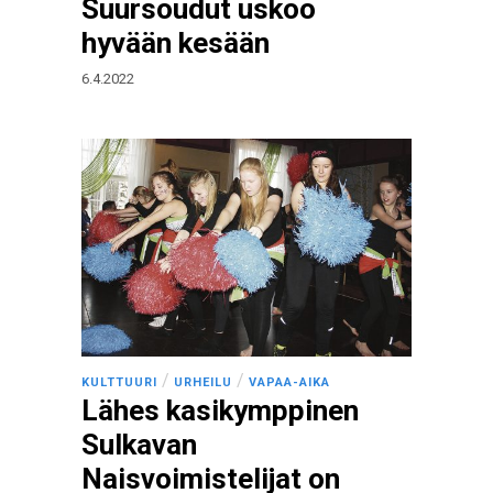
Suursoudut uskoo
hyvään kesään
6.4.2022
/
/
KULTTUURI
URHEILU
VAPAA-AIKA
Lähes kasikymppinen
Sulkavan
Naisvoimistelijat on