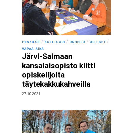
/
/
/
/
HENKILÖT
KULTTUURI
URHEILU
UUTISET
VAPAA-AIKA
Järvi-Saimaan
kansalaisopisto kiitti
opiskelijoita
täytekakkukahveilla
27.10.2021