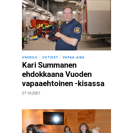
/
/
URHEILU
UUTISET
VAPAA-AIKA
Kari Summanen
ehdokkaana Vuoden
vapaaehtoinen -kisassa
27.10.2021