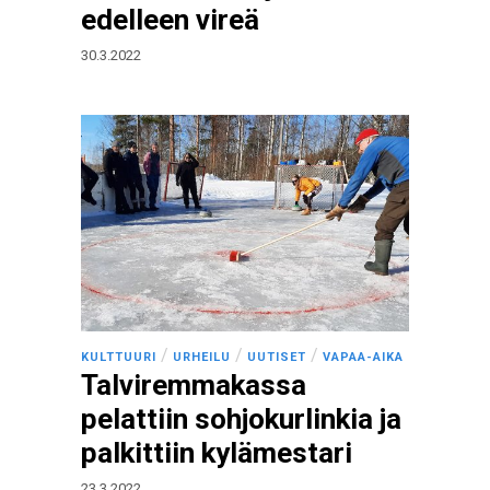
edelleen vireä
30.3.2022
/
/
/
KULTTUURI
URHEILU
UUTISET
VAPAA-AIKA
Talviremmakassa
pelattiin sohjokurlinkia ja
palkittiin kylämestari
23.3.2022