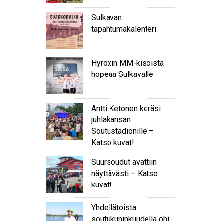
Sulkavan
tapahtumakalenteri
Hyroxin MM-kisoista
hopeaa Sulkavalle
Antti Ketonen keräsi
juhlakansan
Soutustadionille –
Katso kuvat!
Suursoudut avattiin
näyttävästi – Katso
kuvat!
Yhdellätoista
soutukuninkuudella ohi