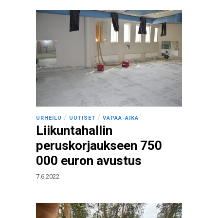
/
/
URHEILU
UUTISET
VAPAA-AIKA
Liikuntahallin
peruskorjaukseen 750
000 euron avustus
7.6.2022