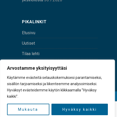
PIKALINKIT
Etusivu
Uutiset
Tilaa lehti
Yhteystiedot
Arvostamme yksityisyyttäsi
Digilehti
Käytämme evästeitä selauskokemuksesi parantamiseksi,
sisällön tarjoamiseksi ja liikenteemme analysoimiseksi.
Hyväksyt evästeidemme käytön klikkaamalla ”Hyväksy
kaikki”.
© Sulkava-lehti • Sulkavan Kotiseutulehti Oy • Y-
tunnus 0167229-8
Mukauta
Hyväksy kaikki
TAKAISIN YLÖS