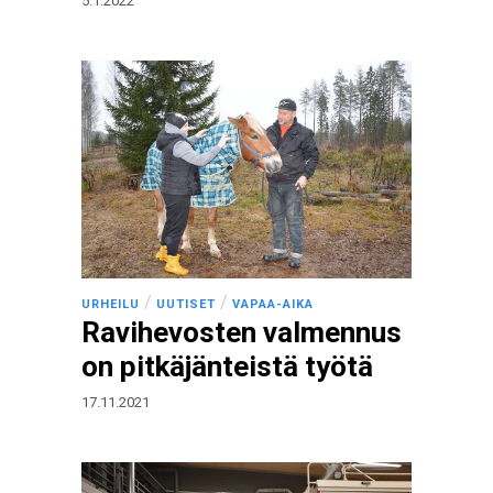
5.1.2022
/
/
URHEILU
UUTISET
VAPAA-AIKA
Ravihevosten valmennus
on pitkäjänteistä työtä
17.11.2021