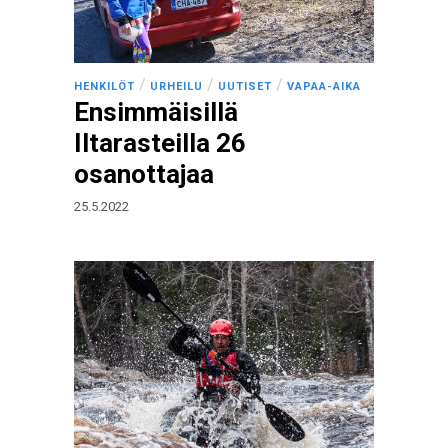
/
/
/
HENKILÖT
URHEILU
UUTISET
VAPAA-AIKA
Ensimmäisillä
Iltarasteilla 26
osanottajaa
25.5.2022