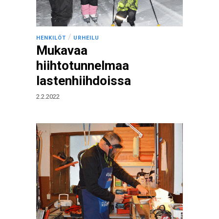
/
HENKILÖT
URHEILU
Mukavaa
hiihtotunnelmaa
lastenhiihdoissa
2.2.2022