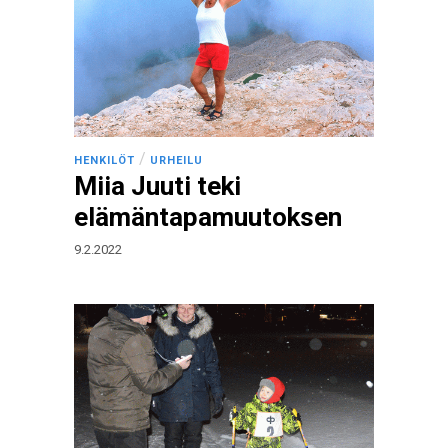
/
HENKILÖT
URHEILU
Miia Juuti teki
elämäntapamuutoksen
9.2.2022