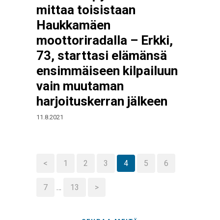
mittaa toisistaan
Haukkamäen
moottoriradalla – Erkki,
73, starttasi elämänsä
ensimmäiseen kilpailuun
vain muutaman
harjoituskerran jälkeen
11.8.2021
<
1
2
3
4
5
6
7
…
13
>