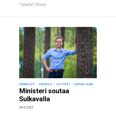
"Urheilu" (Sivu)
/
/
/
HENKILÖT
URHEILU
UUTISET
VAPAA-AIKA
Ministeri soutaa
Sulkavalla
29.6.2022