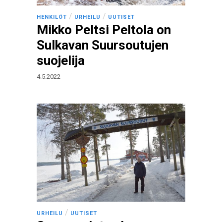
/
/
HENKILÖT
URHEILU
UUTISET
Mikko Peltsi Peltola on
Sulkavan Suursoutujen
suojelija
4.5.2022
/
URHEILU
UUTISET