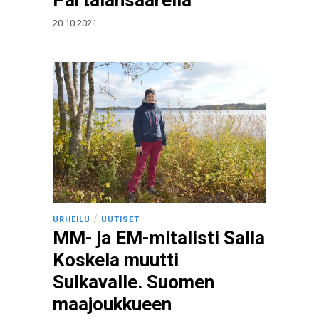
Partalansaarella
20.10.2021
/
URHEILU
UUTISET
MM- ja EM-mitalisti Salla
Koskela muutti
Sulkavalle. Suomen
maajoukkueen