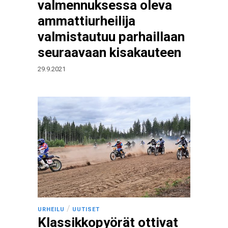
valmennuksessa oleva
ammattiurheilija
valmistautuu parhaillaan
seuraavaan kisakauteen
29.9.2021
/
URHEILU
UUTISET
Klassikkopyörät ottivat