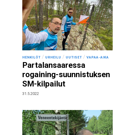
/
/
/
HENKILÖT
URHEILU
UUTISET
VAPAA-AIKA
Partalansaaressa
rogaining-suunnistuksen
SM-kilpailut
31.5.2022