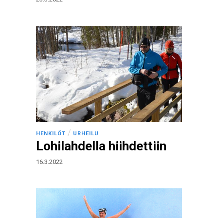
/
HENKILÖT
URHEILU
Lohilahdella hiihdettiin
16.3.2022