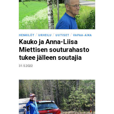
/
/
/
HENKILÖT
URHEILU
UUTISET
VAPAA-AIKA
Kauko ja Anna-Liisa
Miettisen souturahasto
tukee jälleen soutajia
31.5.2022