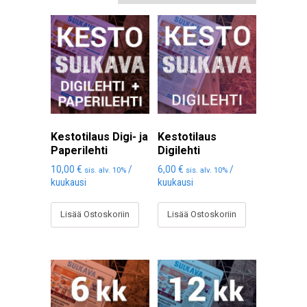
Kestotilaus Digi- ja
Kestotilaus
Paperilehti
Digilehti
10,00
€
/
6,00
€
/
sis. alv. 10%
sis. alv. 10%
kuukausi
kuukausi
Lisää Ostoskoriin
Lisää Ostoskoriin