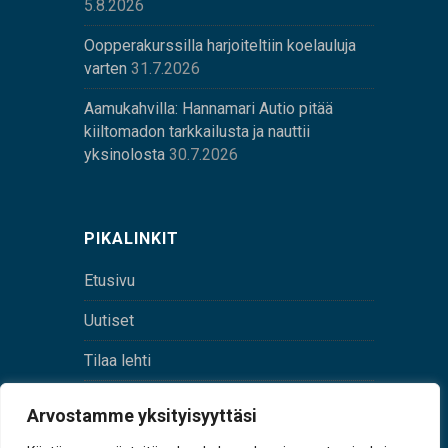
5.8.2026
Oopperakurssilla harjoiteltiin koelauluja
varten
31.7.2026
Aamukahvilla: Hannamari Autio pitää
kiiltomadon tarkkailusta ja nauttii
yksinolosta
30.7.2026
PIKALINKIT
Etusivu
Uutiset
Tilaa lehti
Yhteystiedot
Arvostamme yksityisyyttäsi
Digilehti