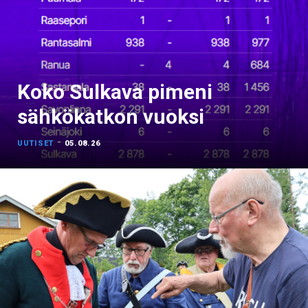
Koko Sulkava pimeni
sähkökatkon vuoksi
-
UUTISET
05.08.26