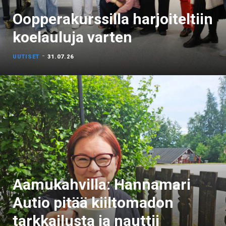
Oopperakurssilla harjoiteltiin
koelauluja varten
-
UUTISET
31.07.26
Aamukahvilla: Hannamari
Autio pitää kiiltomadon
tarkkailusta ja nauttii