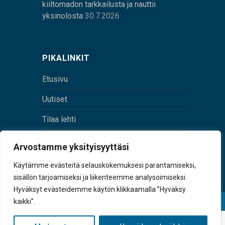
kiiltomadon tarkkailusta ja nauttii
yksinolosta
30.7.2026
PIKALINKIT
Etusivu
Uutiset
Tilaa lehti
Yhteystiedot
Arvostamme yksityisyyttäsi
Digilehti
Käytämme evästeitä selauskokemuksesi parantamiseksi,
sisällön tarjoamiseksi ja liikenteemme analysoimiseksi.
Hyväksyt evästeidemme käytön klikkaamalla ”Hyväksy
kaikki”.
© Sulkava-lehti • Sulkavan Kotiseutulehti Oy • Y-
tunnus 0167229-8