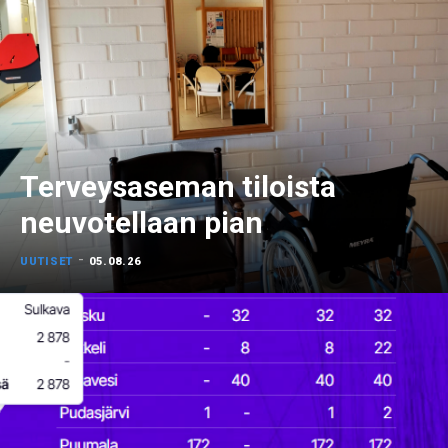
Terveysaseman tiloista
neuvotellaan pian
-
UUTISET
05.08.26