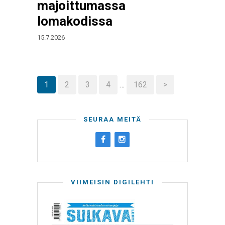
majoittumassa
lomakodissa
15.7.2026
1
2
3
4
…
162
>
SEURAA MEITÄ
VIIMEISIN DIGILEHTI