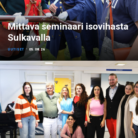
Mittava seminaari isovihasta
Sulkavalla
-
UUTISET
05.08.26