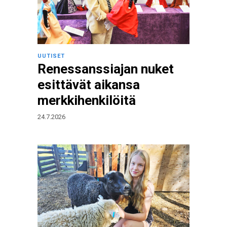
UUTISET
Renessanssiajan nuket
esittävät aikansa
merkkihenkilöitä
24.7.2026