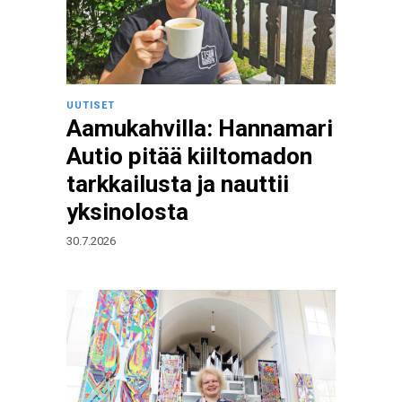
UUTISET
Aamukahvilla: Hannamari
Autio pitää kiiltomadon
tarkkailusta ja nauttii
yksinolosta
30.7.2026