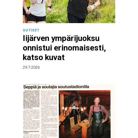
UUTISET
Iijärven ympärijuoksu
onnistui erinomaisesti,
katso kuvat
29.7.2026