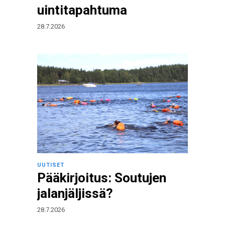
uintitapahtuma
28.7.2026
UUTISET
Pääkirjoitus: Soutujen
jalanjäljissä?
28.7.2026