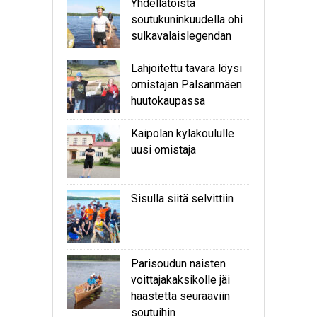
Yhdellätoista
soutukuninkuudella ohi
sulkavalaislegendan
Lahjoitettu tavara löysi
omistajan Palsanmäen
huutokaupassa
Kaipolan kyläkoululle
uusi omistaja
Sisulla siitä selvittiin
Parisoudun naisten
voittajakaksikolle jäi
haastetta seuraaviin
soutuihin