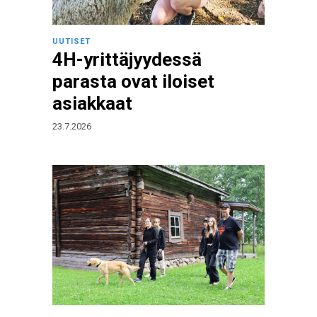
UUTISET
4H-yrittäjyydessä
parasta ovat iloiset
asiakkaat
23.7.2026