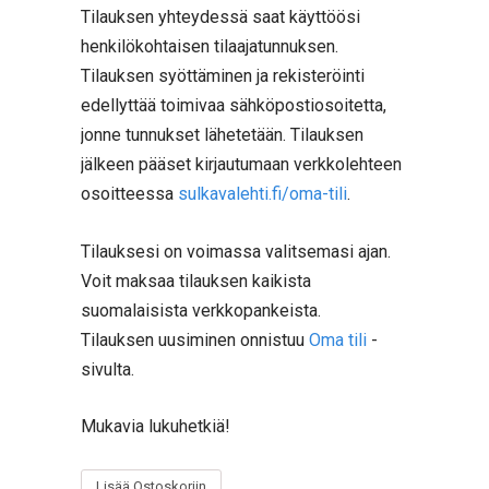
Tilauksen yhteydessä saat käyttöösi
henkilökohtaisen tilaajatunnuksen.
Tilauksen syöttäminen ja rekisteröinti
edellyttää toimivaa sähköpostiosoitetta,
jonne tunnukset lähetetään. Tilauksen
jälkeen pääset kirjautumaan verkkolehteen
osoitteessa
sulkavalehti.fi/oma-tili
.
Tilauksesi on voimassa valitsemasi ajan.
Voit maksaa tilauksen kaikista
suomalaisista verkkopankeista.
Tilauksen uusiminen onnistuu
Oma tili
-
sivulta.
Mukavia lukuhetkiä!
Lisää Ostoskoriin