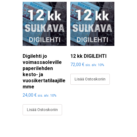
Digilehti jo
12 kk DIGILEHTI
voimassaoleville
72,00
€
sis. alv. 10%
paperilehden
kesto- ja
Lisää Ostoskoriin
vuosikertatilaajille
mme
24,00
€
sis. alv. 10%
Lisää Ostoskoriin