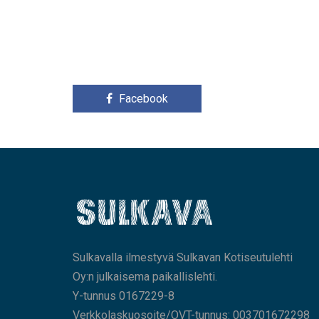
Facebook
Sulkavalla ilmestyvä Sulkavan Kotiseutulehti
Oy:n julkaisema paikallislehti.
Y-tunnus 0167229-8
Verkkolaskuosoite/OVT-tunnus: 003701672298