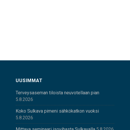
UUSIMMAT
Terveysaseman tiloista neuvotellaan pian
5.8.2026
Koko Sulkava pimeni sähkökatkon vuoksi
5.8.2026
Mittava seminaari isovihasta Sulkavalla
5.8.2026