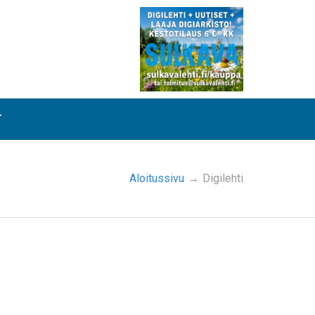
T
Aloitussivu
→
Digilehti