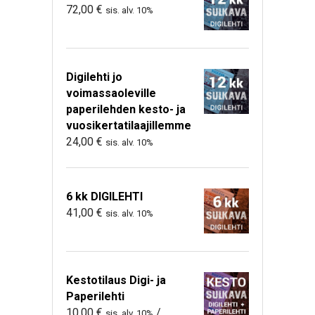
72,00
€
sis. alv. 10%
Digilehti jo
voimassaoleville
paperilehden kesto- ja
vuosikertatilaajillemme
24,00
€
sis. alv. 10%
6 kk DIGILEHTI
41,00
€
sis. alv. 10%
Kestotilaus Digi- ja
Paperilehti
10,00
€
/
sis. alv. 10%