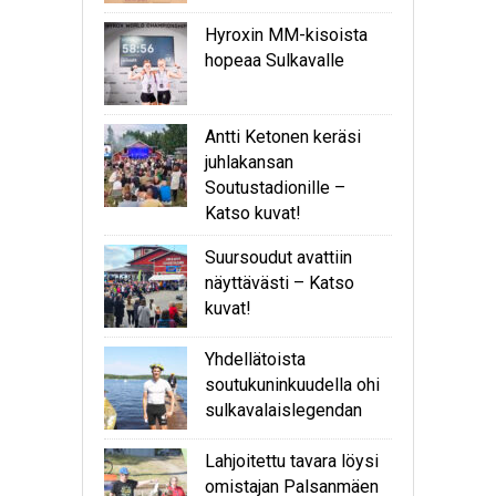
Hyroxin MM-kisoista
hopeaa Sulkavalle
Antti Ketonen keräsi
juhlakansan
Soutustadionille –
Katso kuvat!
Suursoudut avattiin
näyttävästi – Katso
kuvat!
Yhdellätoista
soutukuninkuudella ohi
sulkavalaislegendan
Lahjoitettu tavara löysi
omistajan Palsanmäen