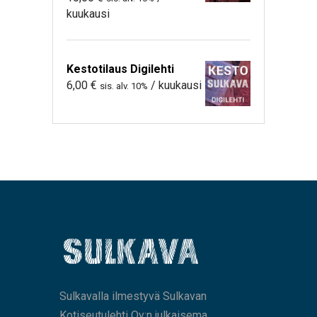
kuukausi
Kestotilaus Digilehti
6,00
€
/ kuukausi
sis. alv. 10%
Sulkavalla ilmestyvä Sulkavan
Kotiseutulehti Oy:n julkaisema