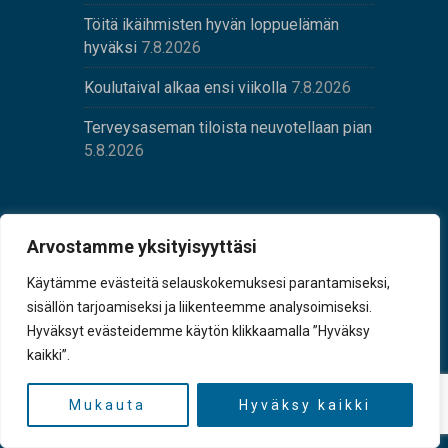
Töitä ikäihmisten hyvän loppuelämän
hyväksi
7.8.2026
Koulutaival alkaa ensi viikolla
7.8.2026
Terveysaseman tiloista neuvotellaan pian
5.8.2026
PIKALINKIT
Arvostamme yksityisyyttäsi
Etusivu
Käytämme evästeitä selauskokemuksesi parantamiseksi,
sisällön tarjoamiseksi ja liikenteemme analysoimiseksi.
Uutiset
Hyväksyt evästeidemme käytön klikkaamalla ”Hyväksy
kaikki”.
Tilaa lehti
Yhteystiedot
Mukauta
Hyväksy kaikki
Digilehti