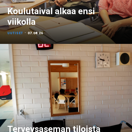
Koulutaival alkaa ensi
viikolla
-
UUTISET
07.08.26
Terveysaseman tiloista