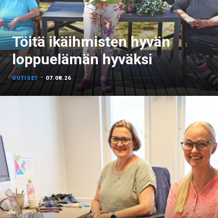
Töitä ikäihmisten hyvän
loppuelämän hyväksi
-
UUTISET
07.08.26