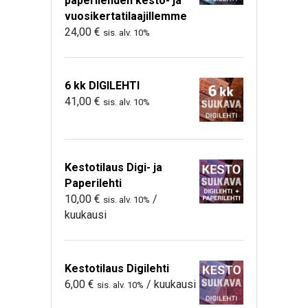
paperilehden kesto- ja
vuosikertatilaajillemme
24,00
€
sis. alv. 10%
6 kk DIGILEHTI
41,00
€
sis. alv. 10%
Kestotilaus Digi- ja
Paperilehti
10,00
€
/
sis. alv. 10%
kuukausi
Kestotilaus Digilehti
6,00
€
/ kuukausi
sis. alv. 10%