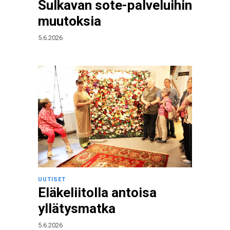
Sulkavan sote-palveluihin
muutoksia
5.6.2026
UUTISET
Eläkeliitolla antoisa
yllätysmatka
5.6.2026