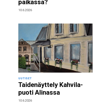
paikassa?
10.6.2026
UUTISET
Taidenäyttely Kahvila-
puoti Alinassa
10.6.2026