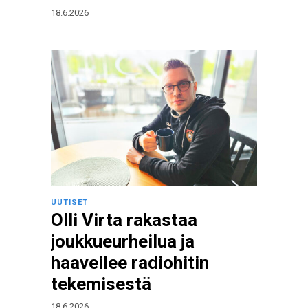
18.6.2026
UUTISET
Olli Virta rakastaa
joukkueurheilua ja
haaveilee radiohitin
tekemisestä
18.6.2026