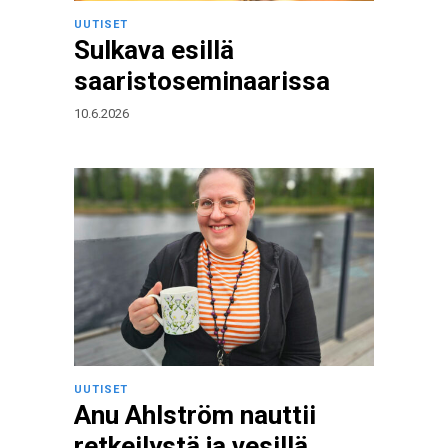
UUTISET
Sulkava esillä
saaristoseminaarissa
10.6.2026
UUTISET
Anu Ahlström nauttii
retkeilystä ja vesillä