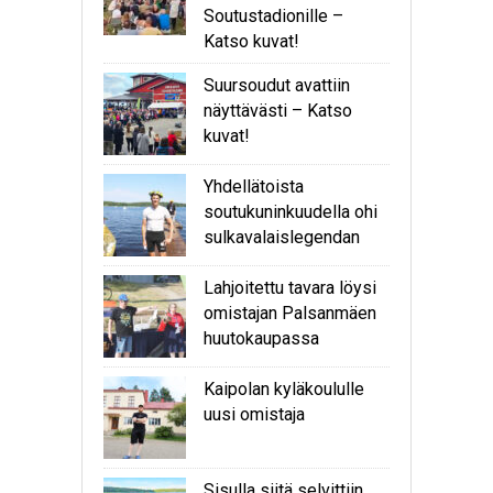
Soutustadionille –
Katso kuvat!
Suursoudut avattiin
näyttävästi – Katso
kuvat!
Yhdellätoista
soutukuninkuudella ohi
sulkavalaislegendan
Lahjoitettu tavara löysi
omistajan Palsanmäen
huutokaupassa
Kaipolan kyläkoululle
uusi omistaja
Sisulla siitä selvittiin