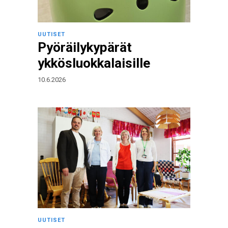
UUTISET
Pyöräilykypärät
ykkösluokkalaisille
10.6.2026
UUTISET