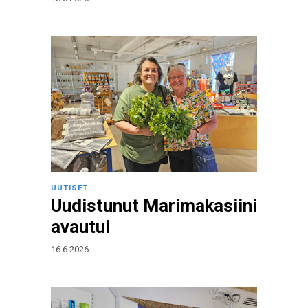
UUTISET
Uudistunut Marimakasiini
avautui
16.6.2026