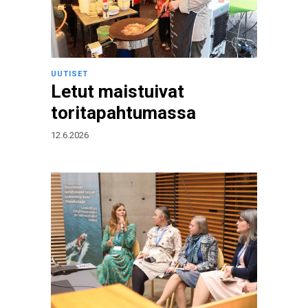
UUTISET
Letut maistuivat
toritapahtumassa
12.6.2026