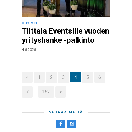
UUTISET
Tiittala Eventsille vuoden
yrityshanke -palkinto
4.6.2026
<
1
2
3
4
5
6
7
…
162
>
SEURAA MEITÄ