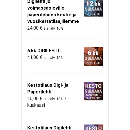
Digilehti jo
voimassaoleville
paperilehden kesto- ja
vuosikertatilaajillemme
24,00
€
sis. alv. 10%
6 kk DIGILEHTI
41,00
€
sis. alv. 10%
Kestotilaus Digi- ja
Paperilehti
10,00
€
/
sis. alv. 10%
kuukausi
Kestotilaus Digilehti