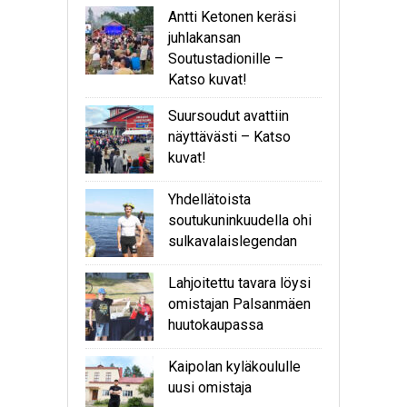
Antti Ketonen keräsi
juhlakansan
Soutustadionille –
Katso kuvat!
Suursoudut avattiin
näyttävästi – Katso
kuvat!
Yhdellätoista
soutukuninkuudella ohi
sulkavalaislegendan
Lahjoitettu tavara löysi
omistajan Palsanmäen
huutokaupassa
Kaipolan kyläkoululle
uusi omistaja