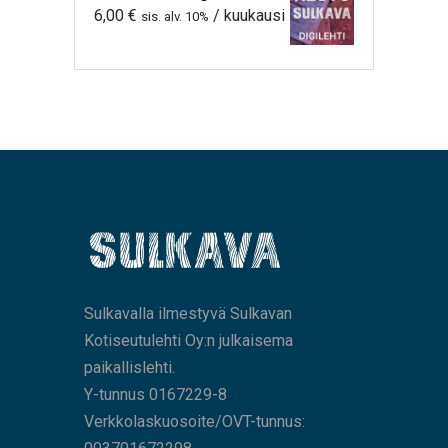
6,00
€
/ kuukausi
sis. alv. 10%
Sulkavalla ilmestyvä Sulkavan
Kotiseutulehti Oy:n julkaisema
paikallislehti.
Y-tunnus 0167229-8
Verkkolaskuosoite/OVT-tunnus: