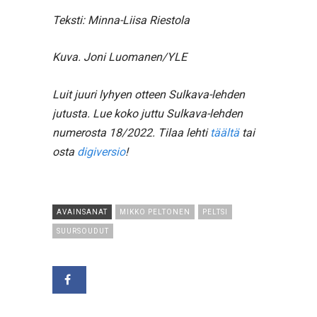
Teksti: Minna-Liisa Riestola
Kuva. Joni Luomanen/YLE
Luit juuri lyhyen otteen Sulkava-lehden
jutusta. Lue koko juttu Sulkava-lehden
numerosta 18/2022. Tilaa lehti
täältä
tai
osta
digiversio
!
AVAINSANAT
MIKKO PELTONEN
PELTSI
SUURSOUDUT