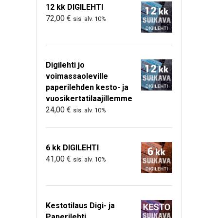
12 kk DIGILEHTI
72,00
€
sis. alv. 10%
Digilehti jo
voimassaoleville
paperilehden kesto- ja
vuosikertatilaajillemme
24,00
€
sis. alv. 10%
6 kk DIGILEHTI
41,00
€
sis. alv. 10%
Kestotilaus Digi- ja
Paperilehti