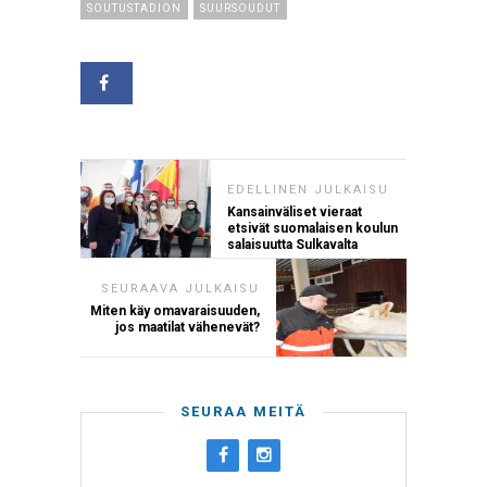
SOUTUSTADION
SUURSOUDUT
EDELLINEN JULKAISU
Kansainväliset vieraat
etsivät suomalaisen koulun
salaisuutta Sulkavalta
SEURAAVA JULKAISU
Miten käy omavaraisuuden,
jos maatilat vähenevät?
SEURAA MEITÄ