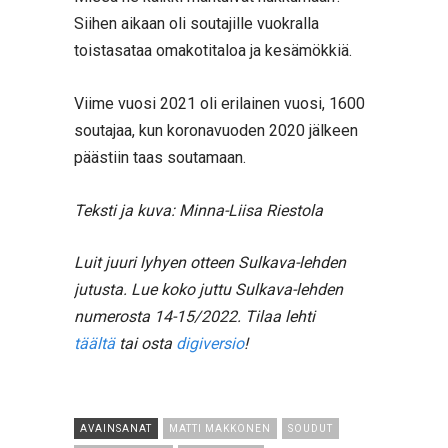
Siihen aikaan oli soutajille vuokralla
toistasataa omakotitaloa ja kesämökkiä.
Viime vuosi 2021 oli erilainen vuosi, 1600
soutajaa, kun koronavuoden 2020 jälkeen
päästiin taas soutamaan.
Teksti ja kuva: Minna-Liisa Riestola
Luit juuri lyhyen otteen Sulkava-lehden
jutusta. Lue koko juttu Sulkava-lehden
numerosta 14-15/2022. Tilaa lehti
täältä
tai osta
digiversio
!
AVAINSANAT
MATTI MAKKONEN
SOUDUT