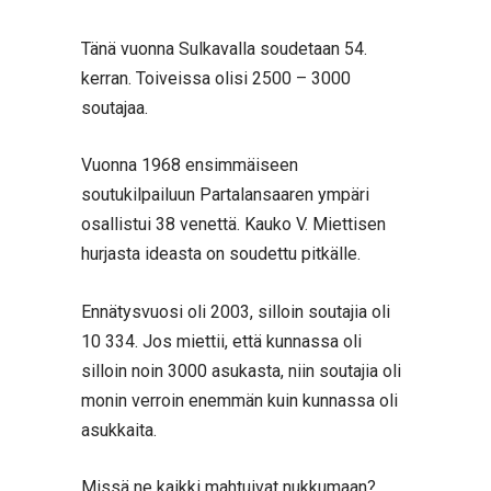
Tänä vuonna Sulkavalla soudetaan 54.
kerran. Toiveissa olisi 2500 – 3000
soutajaa.
Vuonna 1968 ensimmäiseen
soutukilpailuun Partalansaaren ympäri
osallistui 38 venettä. Kauko V. Miettisen
hurjasta ideasta on soudettu pitkälle.
Ennätysvuosi oli 2003, silloin soutajia oli
10 334. Jos miettii, että kunnassa oli
silloin noin 3000 asukasta, niin soutajia oli
monin verroin enemmän kuin kunnassa oli
asukkaita.
Missä ne kaikki mahtuivat nukkumaan?