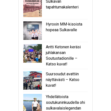
Sulkavan
tapahtumakalenteri
Hyroxin MM-kisoista
hopeaa Sulkavalle
Antti Ketonen keräsi
juhlakansan
Soutustadionille –
Katso kuvat!
Suursoudut avattiin
näyttävästi – Katso
kuvat!
Yhdellätoista
soutukuninkuudella ohi
sulkavalaislegendan