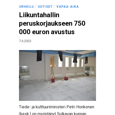
/
/
URHEILU
UUTISET
VAPAA-AIKA
Liikuntahallin
peruskorjaukseen 750
000 euron avustus
7.6.2022
Tiede- ja kulttuuriministeri Petri Honkonen
(kesk.) on myöntänyt Sulkavan kunnan