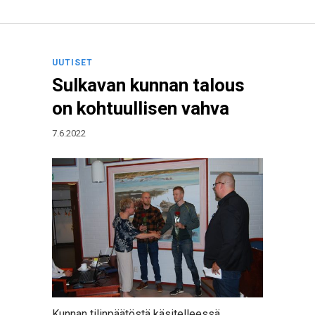
UUTISET
Sulkavan kunnan talous
on kohtuullisen vahva
7.6.2022
Kunnan tilinpäätöstä käsitelleessä