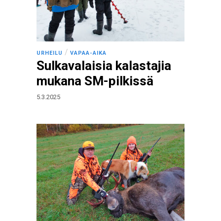
/
URHEILU
VAPAA-AIKA
Sulkavalaisia kalastajia
mukana SM-pilkissä
5.3.2025