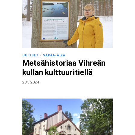
/
UUTISET
VAPAA-AIKA
Metsähistoriaa Vihreän
kullan kulttuuritiellä
28.3.2024