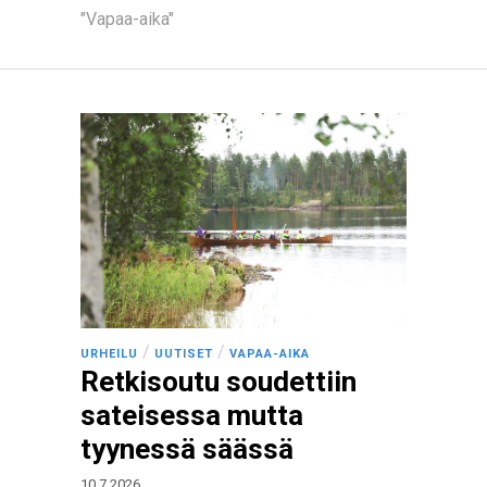
"Vapaa-aika"
/
/
URHEILU
UUTISET
VAPAA-AIKA
Retkisoutu soudettiin
sateisessa mutta
tyynessä säässä
10.7.2026