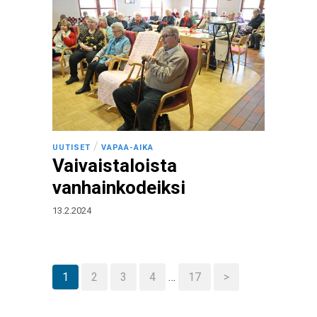
/
UUTISET
VAPAA-AIKA
Vaivaistaloista
vanhainkodeiksi
13.2.2024
1
2
3
4
…
17
>