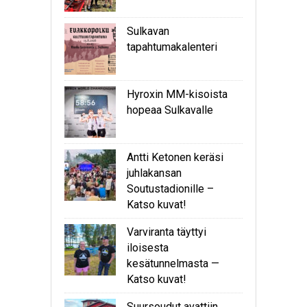
Sulkavan
tapahtumakalenteri
Hyroxin MM-kisoista
hopeaa Sulkavalle
Antti Ketonen keräsi
juhlakansan
Soutustadionille –
Katso kuvat!
Varviranta täyttyi
iloisesta
kesätunnelmasta —
Katso kuvat!
Suursoudut avattiin