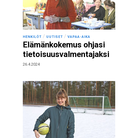
/
/
HENKILÖT
UUTISET
VAPAA-AIKA
Elämänkokemus ohjasi
tietoisuusvalmentajaksi
26.4.2024