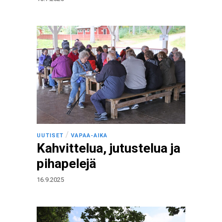
/
UUTISET
VAPAA-AIKA
Kahvittelua, jutustelua ja
pihapelejä
16.9.2025