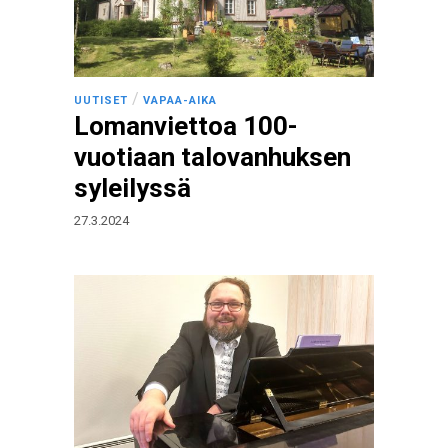
/
UUTISET
VAPAA-AIKA
Lomanviettoa 100-
vuotiaan talovanhuksen
syleilyssä
27.3.2024