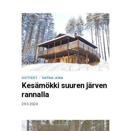
/
UUTISET
VAPAA-AIKA
Kesämökki suuren järven
rannalla
29.3.2024