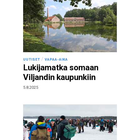
/
UUTISET
VAPAA-AIKA
Lukijamatka somaan
Viljandin kaupunkiin
5.8.2025