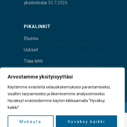
yksinolosta
30.7.2026
PIKALINKIT
Etusivu
Uutiset
Tilaa lehti
Yhteystiedot
Arvostamme yksityisyyttäsi
Digilehti
Käytämme evästeitä selauskokemuksesi parantamiseksi,
sisällön tarjoamiseksi ja liikenteemme analysoimiseksi.
Hyväksyt evästeidemme käytön klikkaamalla ”Hyväksy
kaikki”.
© Sulkava-lehti • Sulkavan Kotiseutulehti Oy • Y-
tunnus 0167229-8
Mukauta
Hyväksy kaikki