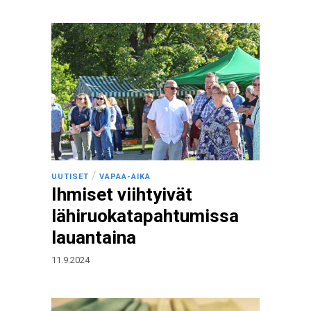
/
UUTISET
VAPAA-AIKA
Ihmiset viihtyivät
lähiruokatapahtumissa
lauantaina
11.9.2024