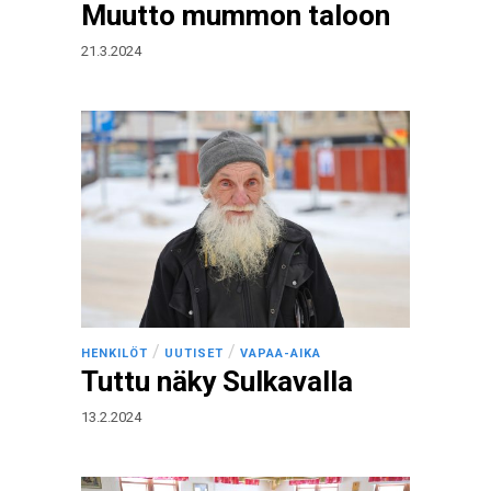
Muutto mummon taloon
21.3.2024
/
/
HENKILÖT
UUTISET
VAPAA-AIKA
Tuttu näky Sulkavalla
13.2.2024