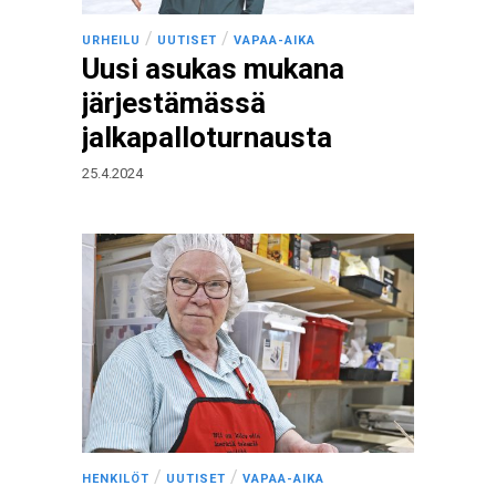
/
/
URHEILU
UUTISET
VAPAA-AIKA
Uusi asukas mukana
järjestämässä
jalkapalloturnausta
25.4.2024
/
/
HENKILÖT
UUTISET
VAPAA-AIKA