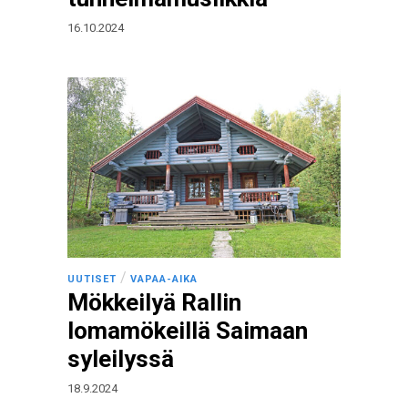
16.10.2024
/
UUTISET
VAPAA-AIKA
Mökkeilyä Rallin
lomamökeillä Saimaan
syleilyssä
18.9.2024