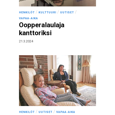
/
/
/
HENKILÖT
KULTTUURI
UUTISET
VAPAA-AIKA
Oopperalaulaja
kanttoriksi
21.3.2024
/
/
HENKILÖT
UUTISET
VAPAA-AIKA