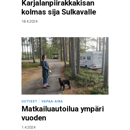
Karjalanpiirakkakisan
kolmas sija Sulkavalle
18.4.2024
/
UUTISET
VAPAA-AIKA
Matkailuautoilua ympäri
vuoden
1.4.2024