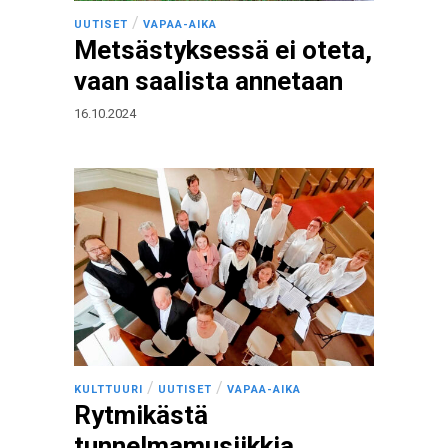
/
UUTISET
VAPAA-AIKA
Metsästyksessä ei oteta,
vaan saalista annetaan
16.10.2024
/
/
KULTTUURI
UUTISET
VAPAA-AIKA
Rytmikästä
tunnelmamusiikkia