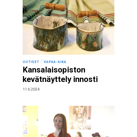
/
UUTISET
VAPAA-AIKA
Kansalaisopiston
kevätnäyttely innosti
11.6.2024