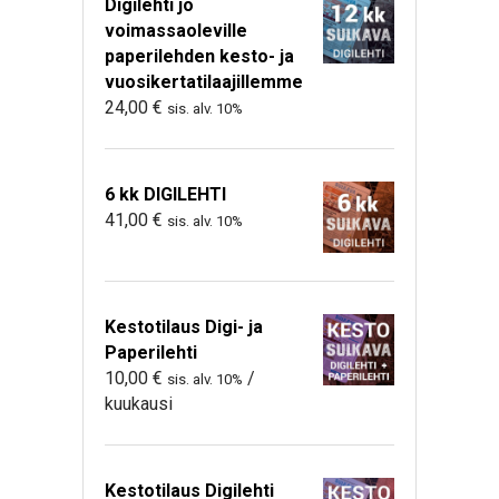
Digilehti jo
voimassaoleville
paperilehden kesto- ja
vuosikertatilaajillemme
24,00
€
sis. alv. 10%
6 kk DIGILEHTI
41,00
€
sis. alv. 10%
Kestotilaus Digi- ja
Paperilehti
10,00
€
/
sis. alv. 10%
kuukausi
Kestotilaus Digilehti