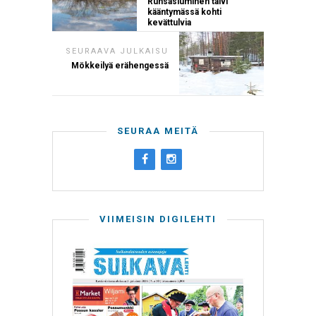
Runsasluminen talvi
kääntymässä kohti
kevättulvia
SEURAAVA JULKAISU
Mökkeilyä erähengessä
SEURAA MEITÄ
VIIMEISIN DIGILEHTI