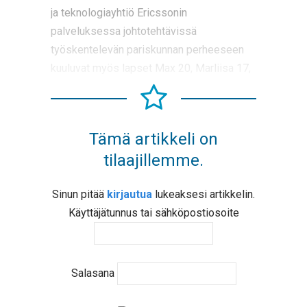
ja teknologiayhtiö Ericssonin
palveluksessa johtotehtävissä
työskentelevän pariskunnan perheeseen
kuuluvat myös lapset Max 20, Marliisa 17,
Tämä artikkeli on
tilaajillemme.
Sinun pitää
kirjautua
lukeaksesi artikkelin.
Käyttäjätunnus tai sähköpostiosoite
Salasana