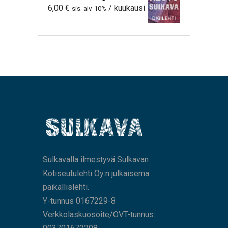
6,00
€
/ kuukausi
sis. alv. 10%
Sulkavalla ilmestyvä Sulkavan
Kotiseutulehti Oy:n julkaisema
paikallislehti.
Y-tunnus 0167229-8
Verkkolaskuosoite/OVT-tunnus: