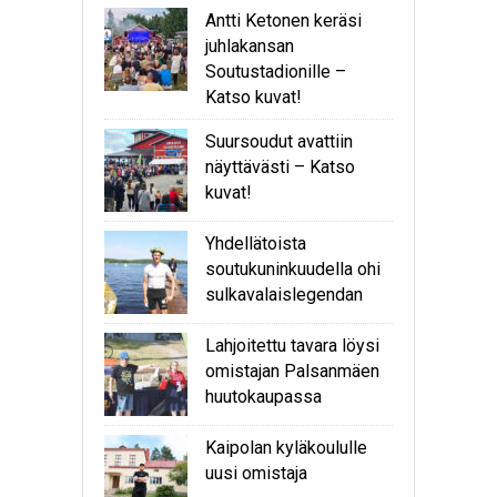
Antti Ketonen keräsi
juhlakansan
Soutustadionille –
Katso kuvat!
Suursoudut avattiin
näyttävästi – Katso
kuvat!
Yhdellätoista
soutukuninkuudella ohi
sulkavalaislegendan
Lahjoitettu tavara löysi
omistajan Palsanmäen
huutokaupassa
Kaipolan kyläkoululle
uusi omistaja