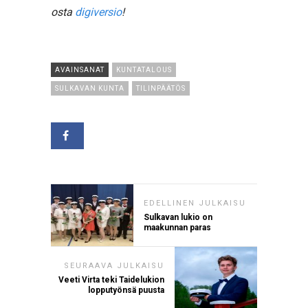
osta
digiversio
!
AVAINSANAT
KUNTATALOUS
SULKAVAN KUNTA
TILINPÄÄTÖS
EDELLINEN JULKAISU
Sulkavan lukio on
maakunnan paras
SEURAAVA JULKAISU
Veeti Virta teki Taidelukion
lopputyönsä puusta