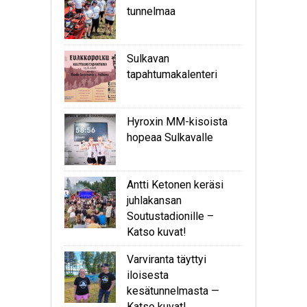
tunnelmaa
Sulkavan
tapahtumakalenteri
Hyroxin MM-kisoista
hopeaa Sulkavalle
Antti Ketonen keräsi
juhlakansan
Soutustadionille –
Katso kuvat!
Varviranta täyttyi
iloisesta
kesätunnelmasta —
Katso kuvat!