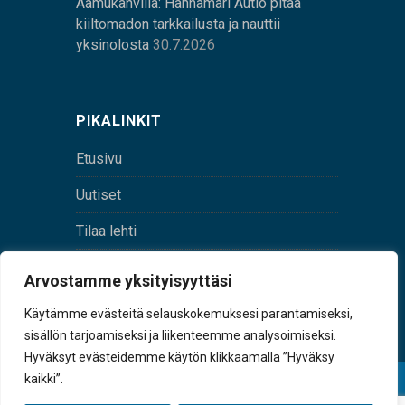
Aamukahvilla: Hannamari Autio pitää
kiiltomadon tarkkailusta ja nauttii
yksinolosta
30.7.2026
PIKALINKIT
Etusivu
Uutiset
Tilaa lehti
Yhteystiedot
Arvostamme yksityisyyttäsi
Digilehti
Käytämme evästeitä selauskokemuksesi parantamiseksi,
sisällön tarjoamiseksi ja liikenteemme analysoimiseksi.
Hyväksyt evästeidemme käytön klikkaamalla ”Hyväksy
kaikki”.
© Sulkava-lehti • Sulkavan Kotiseutulehti Oy • Y-