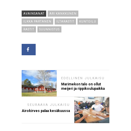
AVAINSANAT
ARI KANKKUNEN
ILKKA PARTANEN
ILTARASTIT
KUNTOILU
RASTIT
SUUNNISTUS
EDELLINEN JULKAISU
Marimekon talo on ollut
meijeri ja rippikoulupaikka
SEURAAVA JULKAISU
Airokirves palaa kesäkuussa