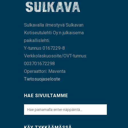
Sulkavalla ilmestyvä Sulkavan
Kotiseutulehti Oy:n julkaisema
paikallislehti.
Y-tunnus 0167229-8
Verkkolaskuosoite/OVT-tunnus:
003701672298
Operaattori: Maventa
Tietosuojaseloste
HAE SIVUILTAMME
KÄY TYKKÄÄMÄSSÄ