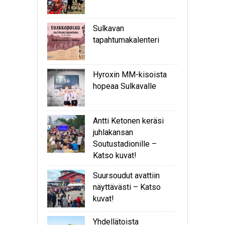
Sulkavan
tapahtumakalenteri
Hyroxin MM-kisoista
hopeaa Sulkavalle
Antti Ketonen keräsi
juhlakansan
Soutustadionille –
Katso kuvat!
Suursoudut avattiin
näyttävästi – Katso
kuvat!
Yhdellätoista