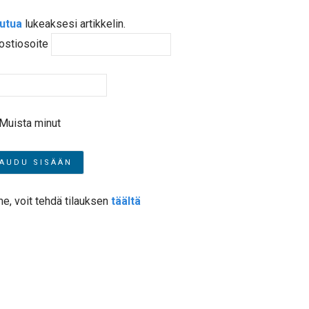
autua
lukeaksesi artikkelin.
ostiosoite
Muista minut
me, voit tehdä tilauksen
täältä