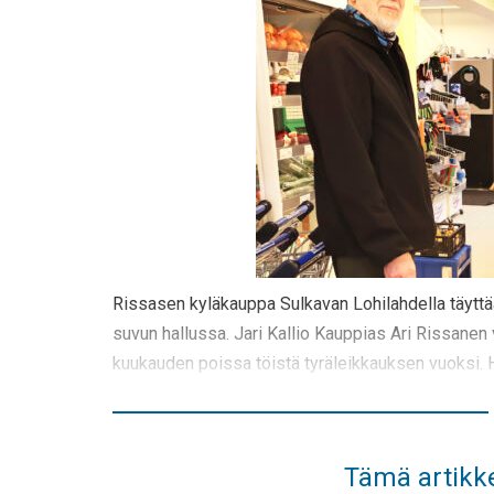
Rissasen kyläkauppa Sulkavan Lohilahdella täyttää
suvun hallussa. Jari Kallio Kauppias Ari Rissanen 
kuukauden poissa töistä tyräleikkauksen vuoksi. 
Tämä artikke