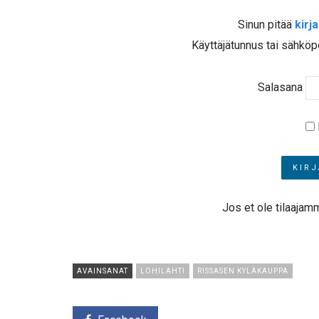
Sinun pitää
kirj
Käyttäjätunnus tai sähköp
Salasana
Jos et ole tilaajam
AVAINSANAT
LOHILAHTI
RISSASEN KYLÄKAUPPA