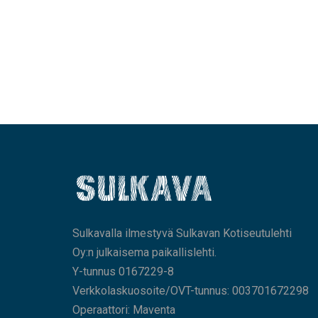
Sulkavalla ilmestyvä Sulkavan Kotiseutulehti
Oy:n julkaisema paikallislehti.
Y-tunnus 0167229-8
Verkkolaskuosoite/OVT-tunnus: 003701672298
Operaattori: Maventa