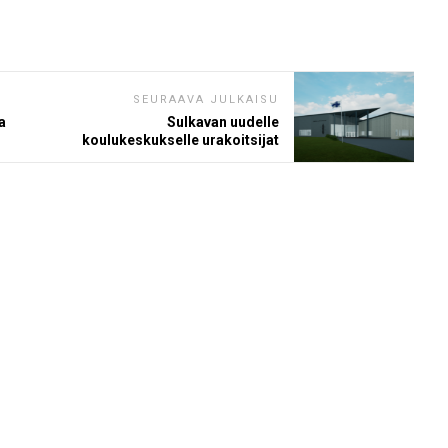
SEURAAVA JULKAISU
a
Sulkavan uudelle
koulukeskukselle urakoitsijat