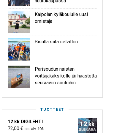
huutokaupassa
Kaipolan kyläkoululle uusi
omistaja
Sisulla siitä selvittiin
Parisoudun naisten
voittajakaksikolle jäi haastetta
seuraaviin soutuihin
TUOTTEET
12 kk DIGILEHTI
72,00
€
sis. alv. 10%