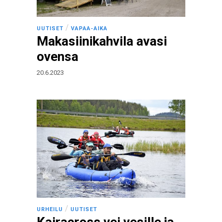
/
UUTISET
VAPAA-AIKA
Makasiinikahvila avasi
ovensa
20.6.2023
/
URHEILU
UUTISET