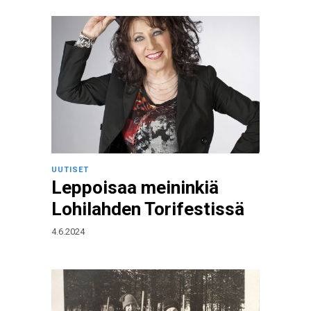
UUTISET
Leppoisaa meininkiä
Lohilahden Torifestissä
4.6.2024