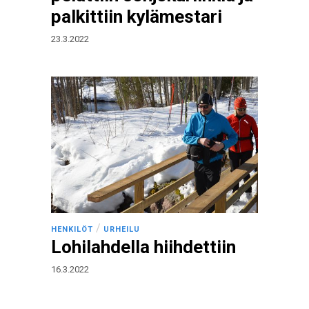
palkittiin kylämestari
23.3.2022
/
HENKILÖT
URHEILU
Lohilahdella hiihdettiin
16.3.2022