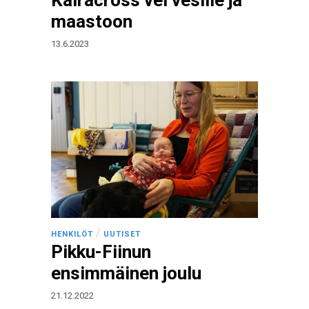
Kairacross vei vesille ja
maastoon
13.6.2023
/
HENKILÖT
UUTISET
Pikku-Fiinun
ensimmäinen joulu
21.12.2022