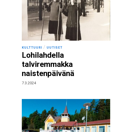
/
KULTTUURI
UUTISET
Lohilahdella
talviremmakka
naistenpäivänä
7.3.2024