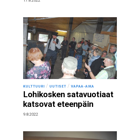
17.8.2022
/
/
KULTTUURI
UUTISET
VAPAA-AIKA
Lohikosken satavuotiaat
katsovat eteenpäin
9.8.2022