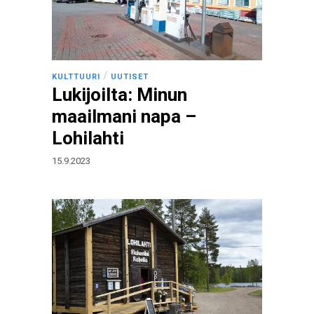
/
KULTTUURI
UUTISET
Lukijoilta: Minun
maailmani napa –
Lohilahti
15.9.2023