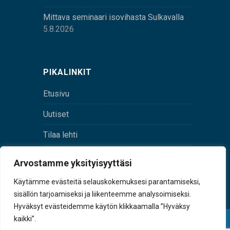
Mittava seminaari isovihasta Sulkavalla
5.8.2026
PIKALINKIT
Etusivu
Uutiset
Tilaa lehti
Yhteystiedot
Arvostamme yksityisyyttäsi
Digilehti
Käytämme evästeitä selauskokemuksesi parantamiseksi,
sisällön tarjoamiseksi ja liikenteemme analysoimiseksi.
Hyväksyt evästeidemme käytön klikkaamalla ”Hyväksy
kaikki”.
© Sulkava-lehti • Sulkavan Kotiseutulehti Oy • Y-