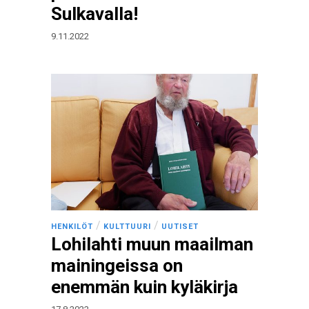
Sulkavalla!
9.11.2022
/
/
HENKILÖT
KULTTUURI
UUTISET
Lohilahti muun maailman
mainingeissa on
enemmän kuin kyläkirja