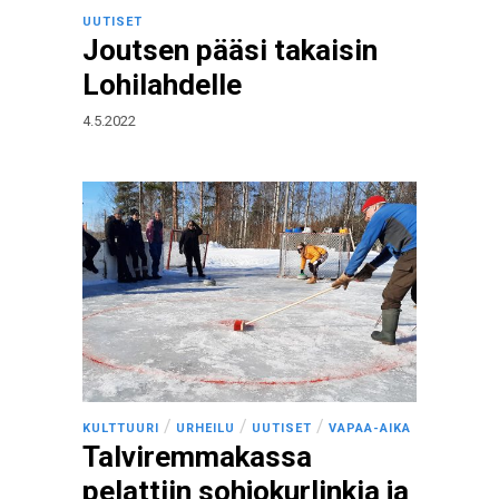
UUTISET
Joutsen pääsi takaisin
Lohilahdelle
4.5.2022
/
/
/
KULTTUURI
URHEILU
UUTISET
VAPAA-AIKA
Talviremmakassa
pelattiin sohjokurlinkia ja