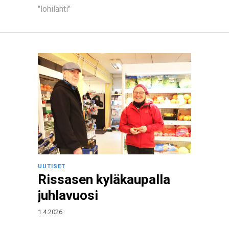
"lohilahti"
UUTISET
Rissasen kyläkaupalla
juhlavuosi
1.4.2026