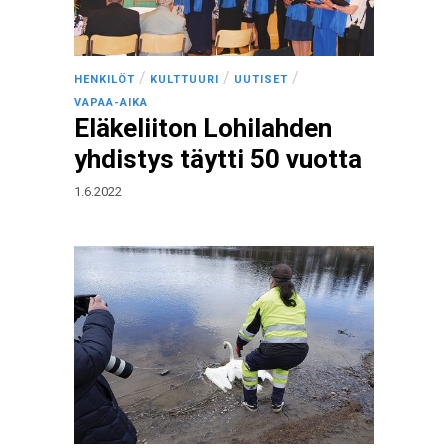
/
/
/
HENKILÖT
KULTTUURI
UUTISET
VAPAA-AIKA
Eläkeliiton Lohilahden
yhdistys täytti 50 vuotta
1.6.2022