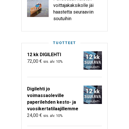
voittajakaksikolle jäi
haastetta seuraaviin
soutuihin
TUOTTEET
12 kk DIGILEHTI
72,00
€
sis. alv. 10%
Digilehti jo
voimassaoleville
paperilehden kesto- ja
vuosikertatilaajillemme
24,00
€
sis. alv. 10%