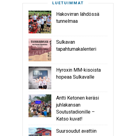
LUETUIMMAT
Hakovirran lähdössä
tunnelmaa
Sulkavan
tapahtumakalenteri
Hyroxin MM-kisoista
hopeaa Sulkavalle
Antti Ketonen keräsi
juhlakansan
Soutustadionille –
Katso kuvat!
Suursoudut avattiin