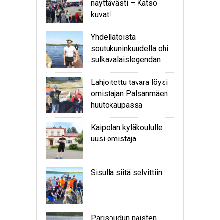
näyttävästi – Katso
kuvat!
Yhdellätoista
soutukuninkuudella ohi
sulkavalaislegendan
Lahjoitettu tavara löysi
omistajan Palsanmäen
huutokaupassa
Kaipolan kyläkoululle
uusi omistaja
Sisulla siitä selvittiin
Parisoudun naisten