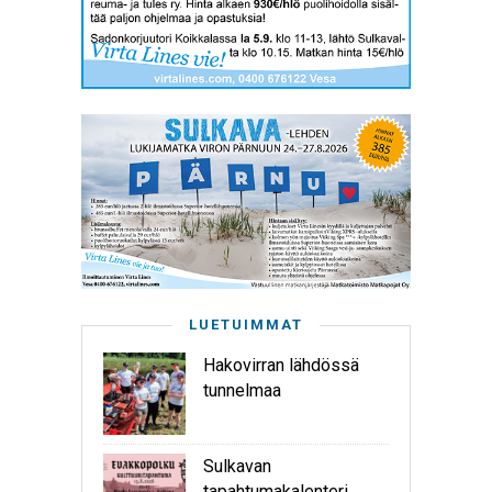
LUETUIMMAT
Hakovirran lähdössä
tunnelmaa
Sulkavan
tapahtumakalenteri