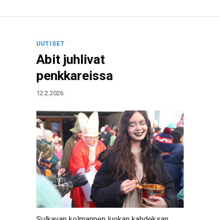
UUTISET
Abit juhlivat
penkkareissa
12.2.2026
Sulkavan kolmannen luokan kahdeksan