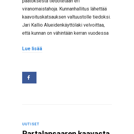
päätöksestä tiedotetaan eri
viranomaistahoja. Kunnanhallitus lähettää
kaavoituskatsauksen valtuustolle tiedoksi.
Jari Kallio Alueidenkäyttölaki velvoittaa,
että kunnan on vähintään kerran vuodessa
Lue lisää
UUTISET
Partalansaaren kaavasta