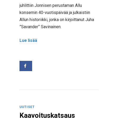
juhlittiin Jonnisen perustaman Allu
konsernin 40-vuotispäivää ja julkaistiin
Allun historiikki, jonka on kirjoittanut Juha
”Savander” Savinainen.
Lue lisää
UUTISET
Kaavoituskatsaus