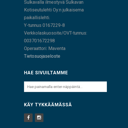
Sulkavalla ilmestyvä Sulkavan
Kotiseutulehti Oy:n julkaisema
paikallislehti.
Y-tunnus 0167229-8
Verkkolaskuosoite/OVT-tunnus:
003701672298
Operaattori: Maventa
Tietosuojaseloste
HAE SIVUILTAMME
KÄY TYKKÄÄMÄSSÄ