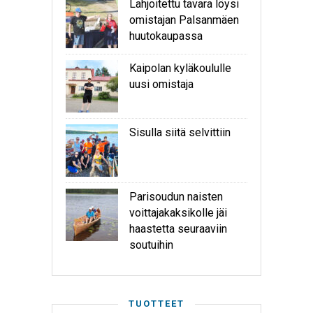
Lahjoitettu tavara löysi
omistajan Palsanmäen
huutokaupassa
Kaipolan kyläkoululle
uusi omistaja
Sisulla siitä selvittiin
Parisoudun naisten
voittajakaksikolle jäi
haastetta seuraaviin
soutuihin
TUOTTEET