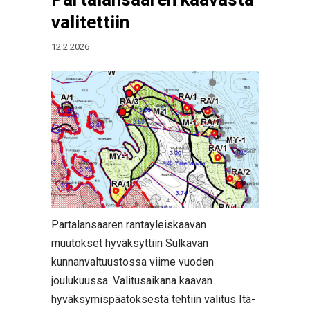
valitettiin
12.2.2026
Partalansaaren rantayleiskaavan
muutokset hyväksyttiin Sulkavan
kunnanvaltuustossa viime vuoden
joulukuussa. Valitusaikana kaavan
hyväksymispäätöksestä tehtiin valitus Itä-