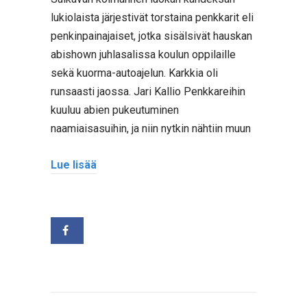
lukiolaista järjestivät torstaina penkkarit eli
penkinpainajaiset, jotka sisälsivät hauskan
abishown juhlasalissa koulun oppilaille
sekä kuorma-autoajelun. Karkkia oli
runsaasti jaossa. Jari Kallio Penkkareihin
kuuluu abien pukeutuminen
naamiaisasuihin, ja niin nytkin nähtiin muun
Lue lisää