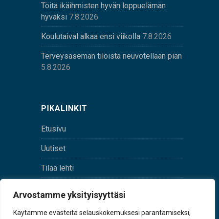
Töitä ikäihmisten hyvän loppuelämän
hyväksi
7.8.2026
Koulutaival alkaa ensi viikolla
7.8.2026
Terveysaseman tiloista neuvotellaan pian
5.8.2026
PIKALINKIT
Etusivu
Uutiset
Tilaa lehti
Yhteystiedot
Arvostamme yksityisyyttäsi
Digilehti
Käytämme evästeitä selauskokemuksesi parantamiseksi,