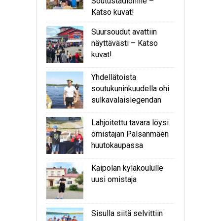
Soutustadionille –
Katso kuvat!
Suursoudut avattiin
näyttävästi – Katso
kuvat!
Yhdellätoista
soutukuninkuudella ohi
sulkavalaislegendan
Lahjoitettu tavara löysi
omistajan Palsanmäen
huutokaupassa
Kaipolan kyläkoululle
uusi omistaja
Sisulla siitä selvittiin