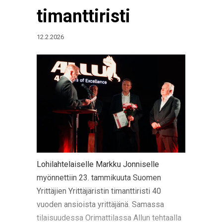
timanttiristi
12.2.2026
Lohilahtelaiselle Markku Jonniselle
myönnettiin 23. tammikuuta Suomen
Yrittäjien Yrittäjäristin timanttiristi 40
vuoden ansioista yrittäjänä. Samassa
tilaisuudessa Orimattilassa Allun tehtaalla