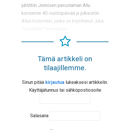
juhlittiin Jonnisen perustaman Allu
konsernin 40-vuotispäivää ja julkaistiin
Allun historiikki, jonka on kirjoittanut Juha
”Savander” Savinainen.
Tämä artikkeli on
tilaajillemme.
Sinun pitää
kirjautua
lukeaksesi artikkelin.
Käyttäjätunnus tai sähköpostiosoite
Salasana