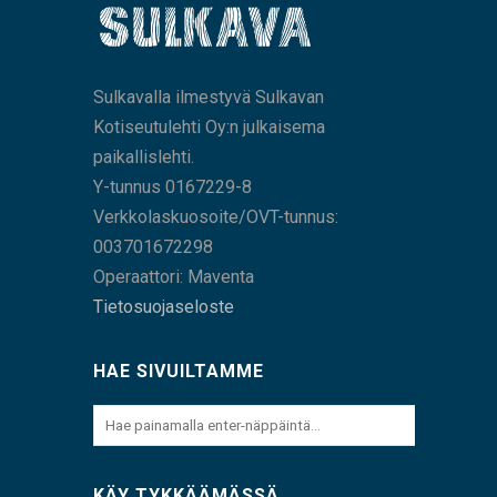
Sulkavalla ilmestyvä Sulkavan
Kotiseutulehti Oy:n julkaisema
paikallislehti.
Y-tunnus 0167229-8
Verkkolaskuosoite/OVT-tunnus:
003701672298
Operaattori: Maventa
Tietosuojaseloste
HAE SIVUILTAMME
KÄY TYKKÄÄMÄSSÄ