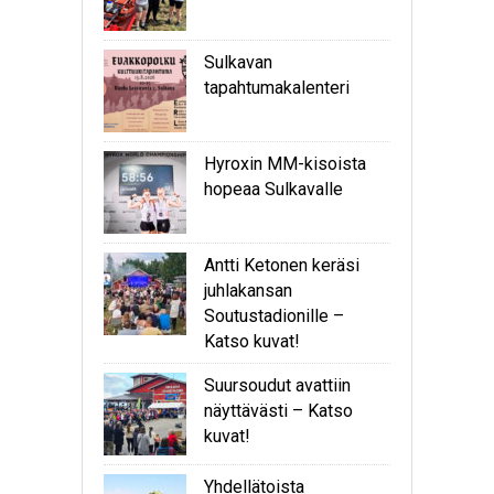
Sulkavan
tapahtumakalenteri
Hyroxin MM-kisoista
hopeaa Sulkavalle
Antti Ketonen keräsi
juhlakansan
Soutustadionille –
Katso kuvat!
Suursoudut avattiin
näyttävästi – Katso
kuvat!
Yhdellätoista