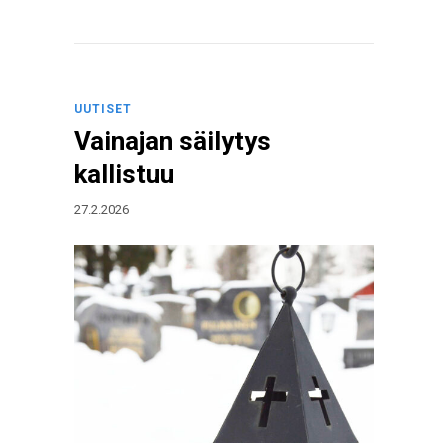
UUTISET
Vainajan säilytys
kallistuu
27.2.2026