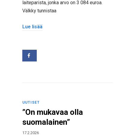
laiteparista, jonka arvo on 3 084 euroa.
Välkky tunnistaa
Lue lisää
UUTISET
”On mukavaa olla
suomalainen”
17.2.2026