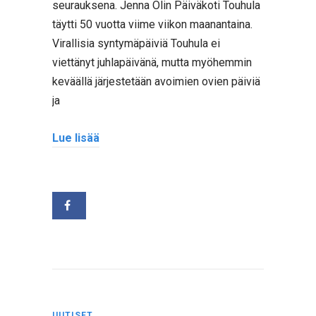
seurauksena. Jenna Olin Päiväkoti Touhula
täytti 50 vuotta viime viikon maanantaina.
Virallisia syntymäpäiviä Touhula ei
viettänyt juhlapäivänä, mutta myöhemmin
keväällä järjestetään avoimien ovien päiviä
ja
Lue lisää
UUTISET