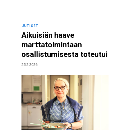
UUTISET
Aikuisiän haave
marttatoimintaan
osallistumisesta toteutui
25.2.2026