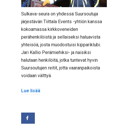
Sulkava-seura on yhdessä Suursoutuja
järjestävän Tiittala Events -yhtiön kanssa
kokoamassa kirkkoveneiden
perähenkilöistä ja sellaiseksi haluavista
yhteisöä, josta muodostuisi kippariklubi.
Jari Kallio Perämiehiksi- ja naisiksi
halutaan henkilöitä, jotka tuntevat hyvin
Suursoutujen reitit, jotta vaaranpaikoista
voidaan välttyä.
Lue lisää