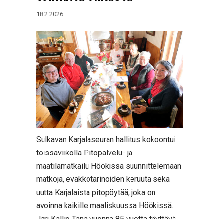
18.2.2026
Sulkavan Karjalaseuran hallitus kokoontui
toissaviikolla Pitopalvelu- ja
maatilamatkailu Höökissä suunnittelemaan
matkoja, evakkotarinoiden keruuta sekä
uutta Karjalaista pitopöytää, joka on
avoinna kaikille maaliskuussa Höökissä.
Jari Kallio Tänä vuonna 85 vuotta täyttävä