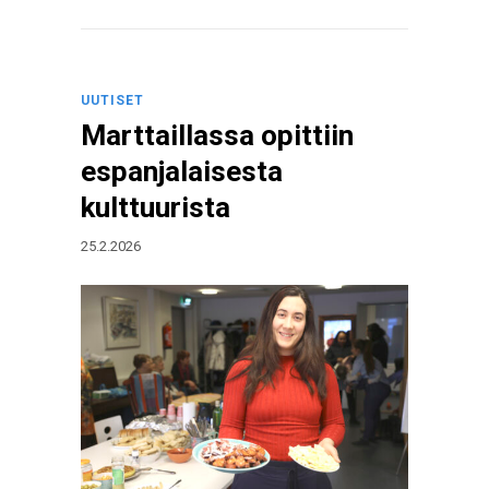
UUTISET
Marttaillassa opittiin
espanjalaisesta
kulttuurista
25.2.2026