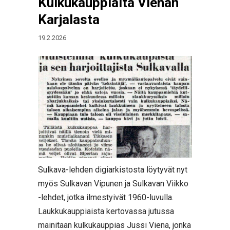
Kulkukauppiaita Vienan
Karjalasta
19.2.2026
Sulkava-lehden digiarkistosta löytyvät nyt
myös Sulkavan Vipunen ja Sulkavan Viikko
-lehdet, jotka ilmestyivät 1960-luvulla.
Laukkukauppiaista kertovassa jutussa
mainitaan kulkukauppias Jussi Viena, jonka