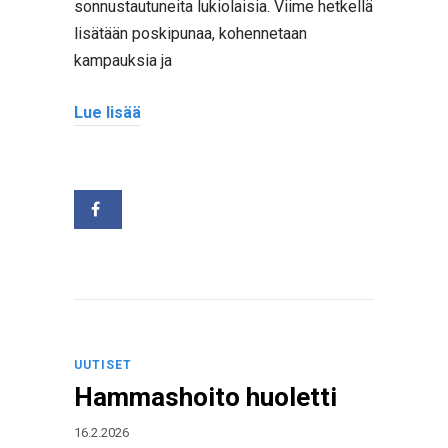
sonnustautuneita lukiolaisia. Viime hetkellä
lisätään poskipunaa, kohennetaan
kampauksia ja
Lue lisää
UUTISET
Hammashoito huoletti
16.2.2026