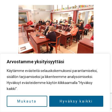
Etelä-Savon hyvinvointialueen Eloisan
Arvostamme yksityisyyttäsi
kuntakiertue Sulkavalla pääsi keskustelun
Käytämme evästeitä selauskokemuksesi parantamiseksi,
alkuun, kun aluehallituksen puheenjohtaja
sisällön tarjoamiseksi ja liikenteemme analysoimiseksi.
Jari Leppä ja hyvinvointialuejohtaja Santeri
Hyväksyt evästeidemme käytön klikkaamalla ”Hyväksy
Seppälä olivat pitäneet
kaikki”.
alustuspuheenvuoronsa. Jari Kallio
Ensimmäisenä kysyttiin sitä, voiko
Mukauta
Hyväksy kaikki
sulkavalainen käyttää Savonlinnan lisäksi