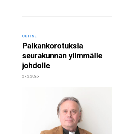
UUTISET
Palkankorotuksia
seurakunnan ylimmälle
johdolle
27.2.2026