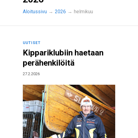
Aloitussivu
→
2026
→
helmikuu
UUTISET
Kippariklubiin haetaan
perähenkilöitä
27.2.2026