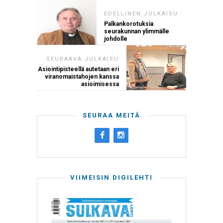
EDELLINEN JULKAISU
Palkankorotuksia
seurakunnan ylimmälle
johdolle
SEURAAVA JULKAISU
Asiointipisteellä autetaan eri
viranomaistahojen kanssa
asioimisessa
SEURAA MEITÄ
VIIMEISIN DIGILEHTI