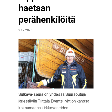
haetaan
perähenkilöitä
27.2.2026
Sulkava-seura on yhdessä Suursoutuja
järjestävän Tiittala Events -yhtiön kanssa
kokoamassa kirkkoveneiden