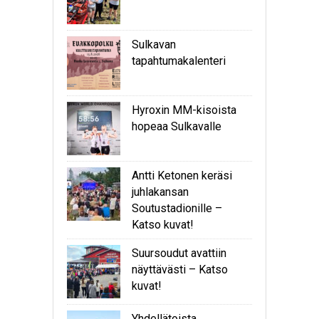
Sulkavan
tapahtumakalenteri
Hyroxin MM-kisoista
hopeaa Sulkavalle
Antti Ketonen keräsi
juhlakansan
Soutustadionille –
Katso kuvat!
Suursoudut avattiin
näyttävästi – Katso
kuvat!
Yhdellätoista