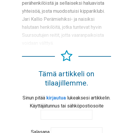
perähenkilöistä ja sellaiseksi haluavista
yhteisöä, josta muodostuisi kippariklubi.
Jari Kallio Perämiehiksi- ja naisiksi
halutaan henkilöitä, jotka tuntevat hyvin
Suursoutujen reitit, jotta vaaranpaikoista
voidaan välttyä.
Tämä artikkeli on
tilaajillemme.
Sinun pitää
kirjautua
lukeaksesi artikkelin.
Käyttäjätunnus tai sähköpostiosoite
Salasana