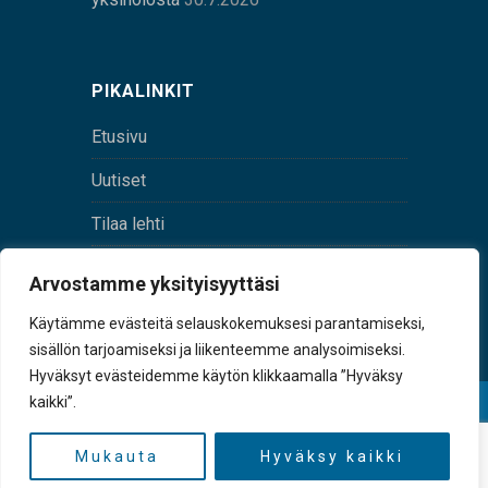
PIKALINKIT
Etusivu
Uutiset
Tilaa lehti
Yhteystiedot
Arvostamme yksityisyyttäsi
Digilehti
Käytämme evästeitä selauskokemuksesi parantamiseksi,
sisällön tarjoamiseksi ja liikenteemme analysoimiseksi.
Hyväksyt evästeidemme käytön klikkaamalla ”Hyväksy
kaikki”.
© Sulkava-lehti • Sulkavan Kotiseutulehti Oy • Y-
tunnus 0167229-8
Mukauta
Hyväksy kaikki
TAKAISIN YLÖS