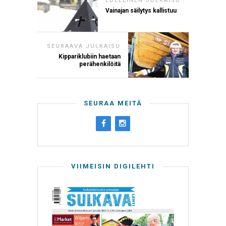
EDELLINEN JULKAISU
Vainajan säilytys kallistuu
SEURAAVA JULKAISU
Kippariklubiin haetaan
perähenkilöitä
SEURAA MEITÄ
VIIMEISIN DIGILEHTI