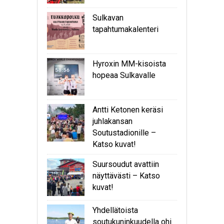
Sulkavan
tapahtumakalenteri
Hyroxin MM-kisoista
hopeaa Sulkavalle
Antti Ketonen keräsi
juhlakansan
Soutustadionille –
Katso kuvat!
Suursoudut avattiin
näyttävästi – Katso
kuvat!
Yhdellätoista
soutukuninkuudella ohi