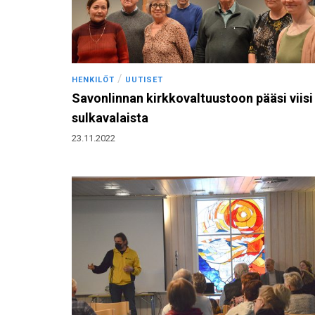
/
HENKILÖT
UUTISET
Savonlinnan kirkkovaltuustoon pääsi viisi
sulkavalaista
23.11.2022