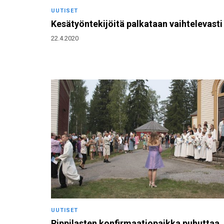
UUTISET
Kesätyöntekijöitä palkataan vaihtelevasti
22.4.2020
UUTISET
Rippilasten konfirmaatiopaikka puhuttaa