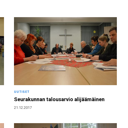
UUTISET
Seurakunnan talousarvio alijäämäinen
21.12.2017