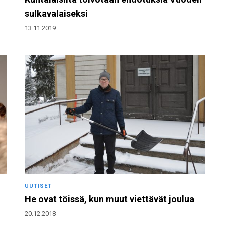
sulkavalaiseksi
13.11.2019
UUTISET
He ovat töissä, kun muut viettävät joulua
20.12.2018