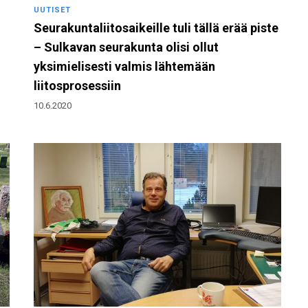
UUTISET
Seurakuntaliitosaikeille tuli tällä erää piste
– Sulkavan seurakunta olisi ollut
yksimielisesti valmis lähtemään
liitosprosessiin
10.6.2020