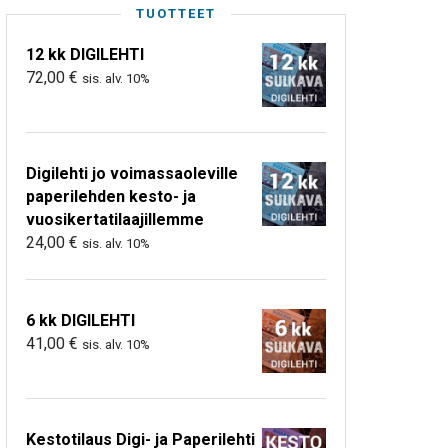
TUOTTEET
12 kk DIGILEHTI
72,00
€
sis. alv. 10%
Digilehti jo voimassaoleville
paperilehden kesto- ja
vuosikertatilaajillemme
24,00
€
sis. alv. 10%
6 kk DIGILEHTI
41,00
€
sis. alv. 10%
Kestotilaus Digi- ja Paperilehti