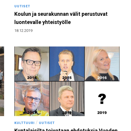
UUTISET
Koulun ja seurakunnan välit perustuvat
luontevalle yhteistyölle
18.12.2019
/
KULTTUURI
UUTISET
Kuntalaisilta toivotaan ehdotuksia Vuoden