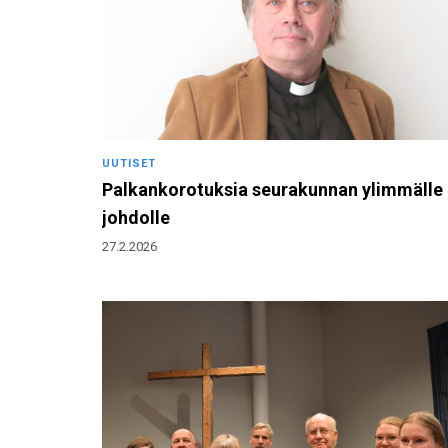
UUTISET
Palkankorotuksia seurakunnan ylimmälle
johdolle
27.2.2026