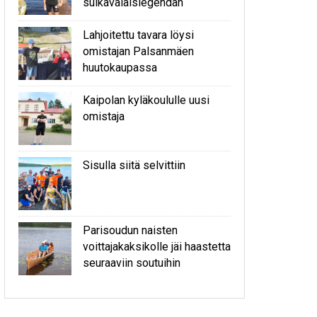
sulkavalaislegendan
Lahjoitettu tavara löysi
omistajan Palsanmäen
huutokaupassa
Kaipolan kyläkoululle uusi
omistaja
Sisulla siitä selvittiin
Parisoudun naisten
voittajakaksikolle jäi haastetta
seuraaviin soutuihin