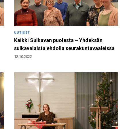
UUTISET
Kaikki Sulkavan puolesta – Yhdeksän
sulkavalaista ehdolla seurakuntavaaleissa
12.10.2022