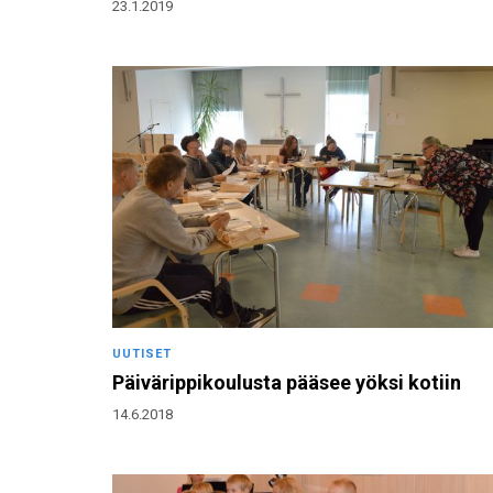
23.1.2019
UUTISET
Päivärippikoulusta pääsee yöksi kotiin
14.6.2018