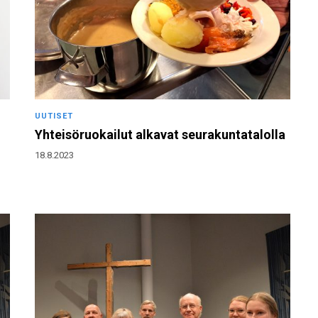
UUTISET
Yhteisöruokailut alkavat seurakuntatalolla
18.8.2023