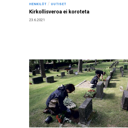
/
HENKILÖT
UUTISET
Kirkollisveroa ei koroteta
23.6.2021