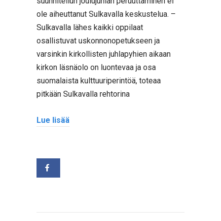
suunnitellun joulujuhlan peruuttaminen ei
ole aiheuttanut Sulkavalla keskustelua. –
Sulkavalla lähes kaikki oppilaat
osallistuvat uskonnonopetukseen ja
varsinkin kirkollisten juhlapyhien aikaan
kirkon läsnäolo on luontevaa ja osa
suomalaista kulttuuriperintöä, toteaa
pitkään Sulkavalla rehtorina
Lue lisää