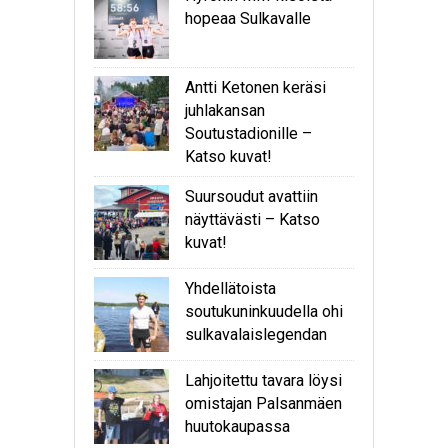
hopeaa Sulkavalle
Antti Ketonen keräsi
juhlakansan
Soutustadionille –
Katso kuvat!
Suursoudut avattiin
näyttävästi – Katso
kuvat!
Yhdellätoista
soutukuninkuudella ohi
sulkavalaislegendan
Lahjoitettu tavara löysi
omistajan Palsanmäen
huutokaupassa