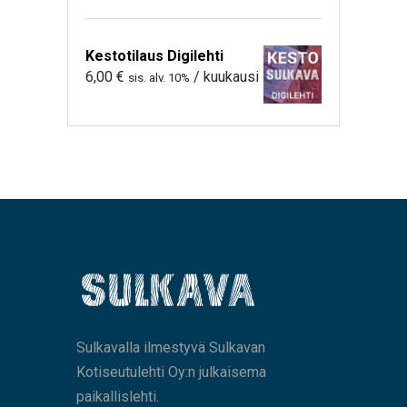
Kestotilaus Digilehti
6,00
€
/ kuukausi
sis. alv. 10%
Sulkavalla ilmestyvä Sulkavan
Kotiseutulehti Oy:n julkaisema
paikallislehti.