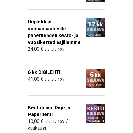
Digilehti jo
voimassaoleville
paperilehden kesto- ja
vuosikertatilaajillemme
24,00
€
sis. alv. 10%
6 kk DIGILEHTI
41,00
€
sis. alv. 10%
Kestotilaus Digi- ja
Paperilehti
10,00
€
/
sis. alv. 10%
kuukausi