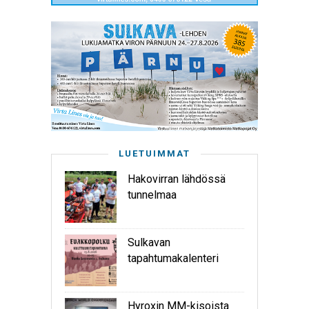
LUETUIMMAT
Hakovirran lähdössä
tunnelmaa
Sulkavan
tapahtumakalenteri
Hyroxin MM-kisoista