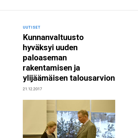
UUTISET
Kunnanvaltuusto
hyväksyi uuden
paloaseman
rakentamisen ja
ylijäämäisen talousarvion
21.12.2017