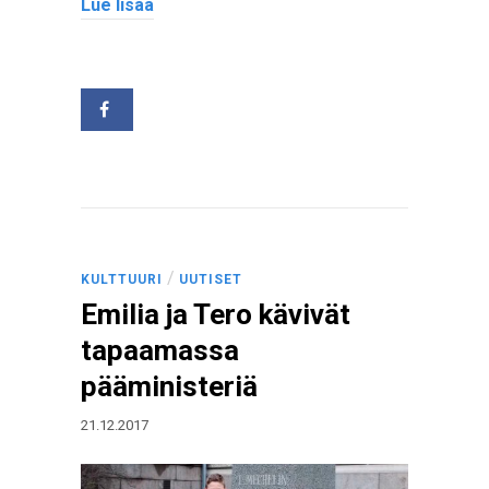
Lue lisää
/
KULTTUURI
UUTISET
Emilia ja Tero kävivät
tapaamassa
pääministeriä
21.12.2017