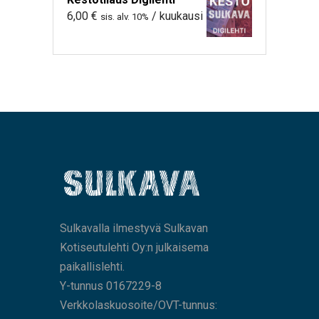
6,00
€
/ kuukausi
sis. alv. 10%
Sulkavalla ilmestyvä Sulkavan
Kotiseutulehti Oy:n julkaisema
paikallislehti.
Y-tunnus 0167229-8
Verkkolaskuosoite/OVT-tunnus: