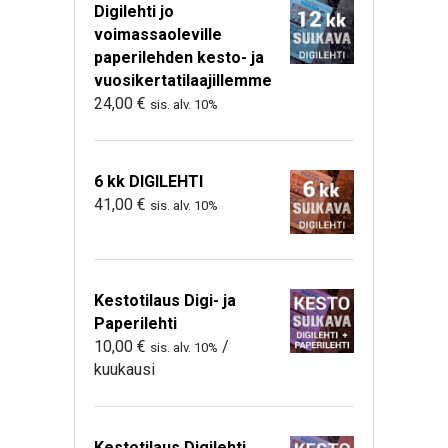
Digilehti jo
voimassaoleville
paperilehden kesto- ja
vuosikertatilaajillemme
24,00
€
sis. alv. 10%
6 kk DIGILEHTI
41,00
€
sis. alv. 10%
Kestotilaus Digi- ja
Paperilehti
10,00
€
/
sis. alv. 10%
kuukausi
Kestotilaus Digilehti