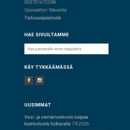
003701672298
Operaattori: Maventa
Tietosuojaseloste
HAE SIVUILTAMME
KÄY TYKKÄÄMÄSSÄ
UUSIMMAT
Vesi- ja viemäriverkosto kaipaa
kunnostusta Sulkavalla
7.8.2026