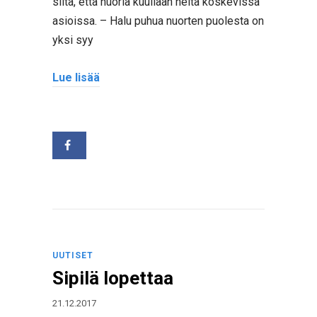
siitä, että nuoria kuullaan heitä koskevissa
asioissa. – Halu puhua nuorten puolesta on
yksi syy
Lue lisää
UUTISET
Sipilä lopettaa
21.12.2017