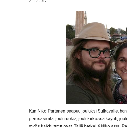
21.12.2017
Kun Niko Partanen saapuu jouluksi Sulkavalle, hän 
perusasioita: jouluruokia, joulukirkossa käynti, j
myös kaikki tutut ovat. Tällä hetkellä Niko asuu P