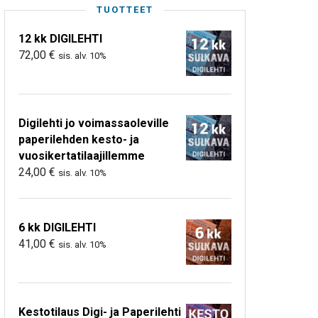
TUOTTEET
12 kk DIGILEHTI
72,00
€
sis. alv. 10%
Digilehti jo voimassaoleville
paperilehden kesto- ja
vuosikertatilaajillemme
24,00
€
sis. alv. 10%
6 kk DIGILEHTI
41,00
€
sis. alv. 10%
Kestotilaus Digi- ja Paperilehti