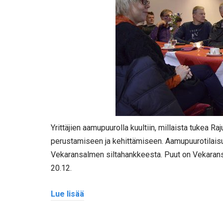
Yrittäjien aamupuurolla kuultiin, millaista tukea R
perustamiseen ja kehittämiseen. Aamupuurotilaisu
Vekaransalmen siltahankkeesta. Puut on Vekaransa
20.12.
Lue lisää