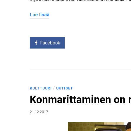
Lue lisää
Facebook
/
KULTTUURI
UUTISET
Konmarittaminen on re
21.12.2017