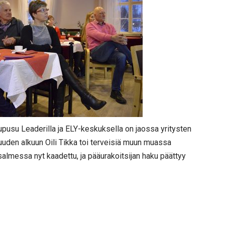
ajupusu Leaderilla ja ELY-keskuksella on jaossa yritysten
uden alkuun Oili Tikka toi terveisiä muun muassa
lmessa nyt kaadettu, ja pääurakoitsijan haku päättyy