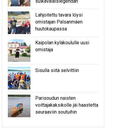
sulkavalaislegendan
Lahjoitettu tavara löysi
omistajan Palsanmäen
huutokaupassa
Kaipolan kyläkoululle uusi
omistaja
Sisulla siitä selvittiin
Parisoudun naisten
voittajakaksikolle jäi haastetta
seuraaviin soutuihin