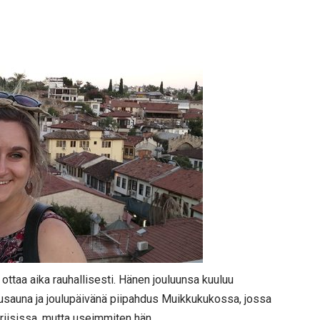
ottaa aika rauhallisesti. Hänen jouluunsa kuuluu
oulusauna ja joulupäivänä piipahdus Muikkukukossa, jossa
ariisissa, mutta useimmiten hän