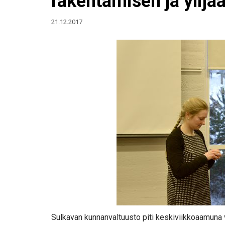
rakentamisen ja ylijä
21.12.2017
Sulkavan kunnanvaltuusto piti keskiviikkoaamun