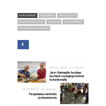
AVAINSANAT
EKOMAKSU
JÄTEHUOLTO
KUNNANHALLITUS
SULKAVA
TALOUSARVIO
TALOUSSUUNNITELMA
EDELLINEN JULKAISU
Järvi-Saimaalle luodaan
kestävä ruokajärjestelmä
kokeilemalla
SEURAAVA JULKAISU
Perjantaina vietettiin
joulunavausta