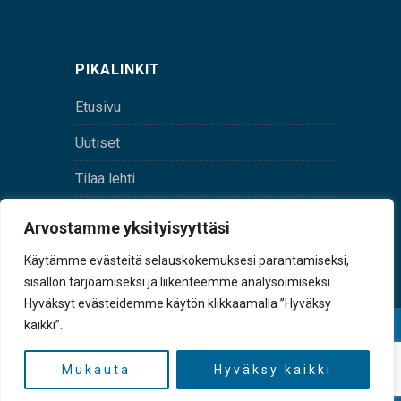
PIKALINKIT
Etusivu
Uutiset
Tilaa lehti
Yhteystiedot
Arvostamme yksityisyyttäsi
Digilehti
Käytämme evästeitä selauskokemuksesi parantamiseksi,
sisällön tarjoamiseksi ja liikenteemme analysoimiseksi.
Hyväksyt evästeidemme käytön klikkaamalla ”Hyväksy
kaikki”.
© Sulkava-lehti • Sulkavan Kotiseutulehti Oy • Y-
tunnus 0167229-8
Mukauta
Hyväksy kaikki
TAKAISIN YLÖS