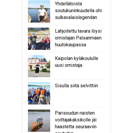
Yhdellätoista
soutukuninkuudella ohi
sulkavalaislegendan
Lahjoitettu tavara löysi
omistajan Palsanmäen
huutokaupassa
Kaipolan kyläkoululle
uusi omistaja
Sisulla siitä selvittiin
Parisoudun naisten
voittajakaksikolle jäi
haastetta seuraaviin