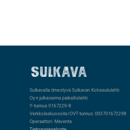
Sulkavalla ilmestyvä Sulkavan Kotiseutulehti
Oy:n julkaisema paikallislehti.
Y-tunnus 0167229-8
Verkkolaskuosoite/OVT-tunnus: 003701672298
Operaattori: Maventa
Tietosuojaseloste