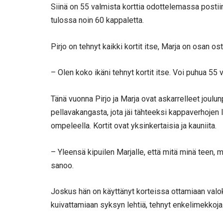
Siinä on 55 valmista korttia odottelemassa postiin l
tulossa noin 60 kappaletta.
Pirjo on tehnyt kaikki kortit itse, Marja on osan ost
– Olen koko ikäni tehnyt kortit itse. Voi puhua 5
Tänä vuonna Pirjo ja Marja ovat askarrelleet joulunp
pellavakangasta, jota jäi tähteeksi kappaverhojen
ompeleella. Kortit ovat yksinkertaisia ja kauniita.
– Yleensä kipuilen Marjalle, että mitä minä teen, mu
sanoo.
Joskus hän on käyttänyt korteissa ottamiaan valoku
kuivattamiaan syksyn lehtiä, tehnyt enkelimekkoja