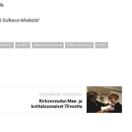
lä.
ä Sulkava-lehdestä!
KORTIT
KORTTI
MARJA HEINOLA
PIRJO ROINILA
POSTI
SEURAAVA JULKAISU
Kirkonseudun Maa- ja
kotitalousnaiset 70 vuotta