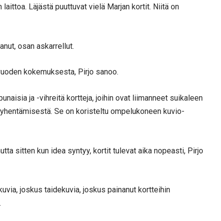
aittoa. Läjästä puuttuvat vielä Marjan kortit. Niitä on
anut, osan askarrellut.
5 vuoden kokemuksesta, Pirjo sanoo.
unaisia ja -vihreitä kortteja, joihin ovat liimanneet suikaleen
 lyhentämisestä. Se on koristeltu ompelukoneen kuvio-
tta sitten kun idea syntyy, kortit tulevat aika nopeasti, Pirjo
via, joskus taidekuvia, joskus painanut kortteihin
.