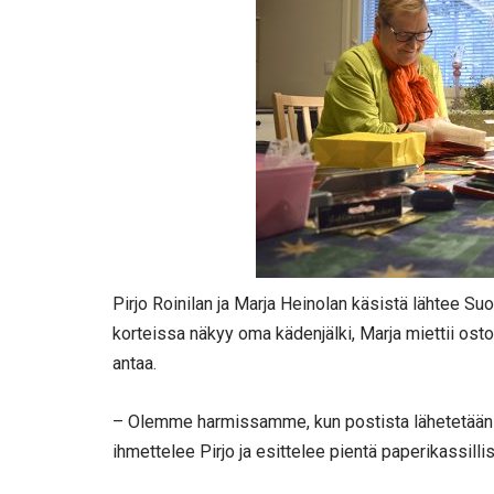
Pirjo Roinilan ja Marja Heinolan käsistä lähtee Su
korteissa näkyy oma kädenjälki, Marja miettii ostok
antaa.
– Olemme harmissamme, kun postista lähetetään v
ihmettelee Pirjo ja esittelee pientä paperikassillist