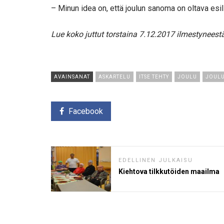
– Minun idea on, että joulun sanoma on oltava esil
Lue koko juttut torstaina 7.12.2017 ilmestyneest
AVAINSANAT
ASKARTELU
ITSE TEHTY
JOULU
JOULU
Facebook
EDELLINEN JULKAISU
Kiehtova tilkkutöiden maailma