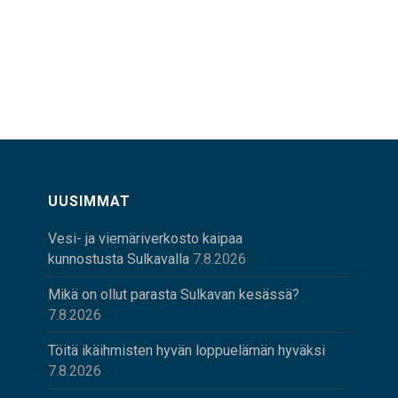
UUSIMMAT
Vesi- ja viemäriverkosto kaipaa
kunnostusta Sulkavalla
7.8.2026
Mikä on ollut parasta Sulkavan kesässä?
7.8.2026
Töitä ikäihmisten hyvän loppuelämän hyväksi
7.8.2026