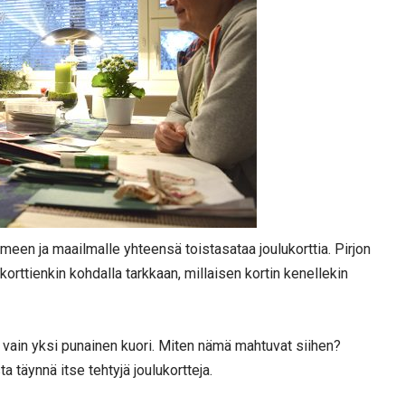
omeen ja maailmalle yhteensä toistasataa joulukorttia. Pirjon
orttienkin kohdalla tarkkaan, millaisen kortin kenellekin
ain yksi punainen kuori. Miten nämä mahtuvat siihen?
a täynnä itse tehtyjä joulukortteja.