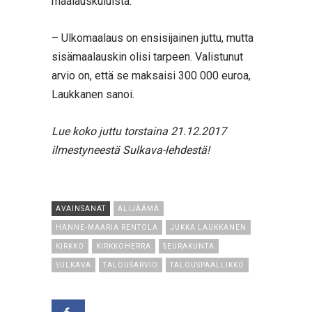
maalauskuluista.
– Ulkomaalaus on ensisijainen juttu, mutta
sisämaalauskin olisi tarpeen. Valistunut
arvio on, että se maksaisi 300 000 euroa,
Laukkanen sanoi.
Lue koko juttu torstaina 21.12.2017
ilmestyneestä Sulkava-lehdestä!
AVAINSANAT
ALIJÄÄMÄ
HANNE-MAARIA RENTOLA
JUKKA LAUKKANEN
KIRKKO
KIRKKOHERRA
SEURAKUNTA
SULKAVA
TALOUSARVIO
TALOUSPÄÄLLIKKÖ