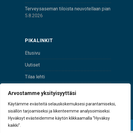
Terveysaseman tiloista neuvotellaan pian
5.8.2026
PIKALINKIT
Etusivu
Uutiset
Tilaa lehti
Yhteystiedot
Arvostamme yksityisyyttäsi
Digilehti
Käytämme evästeitä selauskokemuksesi parantamiseksi,
sisällön tarjoamiseksi ja liikenteemme analysoimiseksi.
Hyväksyt evästeidemme käytön klikkaamalla ”Hyväksy
kaikki”.
© Sulkava-lehti • Sulkavan Kotiseutulehti Oy • Y-