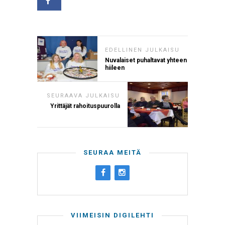
EDELLINEN JULKAISU
Nuvalaiset puhaltavat yhteen
hiileen
SEURAAVA JULKAISU
Yrittäjät rahoituspuurolla
SEURAA MEITÄ
VIIMEISIN DIGILEHTI