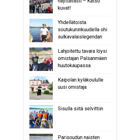
näyttävästi – Katso
kuvat!
Yhdellätoista
soutukuninkuudella ohi
sulkavalaislegendan
Lahjoitettu tavara löysi
omistajan Palsanmäen
huutokaupassa
Kaipolan kyläkoululle
uusi omistaja
Sisulla siitä selvittiin
Parisoudun naisten