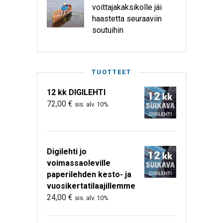
voittajakaksikolle jäi
haastetta seuraaviin
soutuihin
TUOTTEET
12 kk DIGILEHTI
72,00
€
sis. alv. 10%
Digilehti jo
voimassaoleville
paperilehden kesto- ja
vuosikertatilaajillemme
24,00
€
sis. alv. 10%