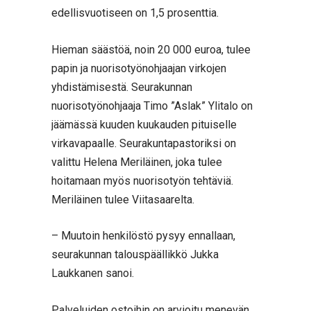
edellisvuotiseen on 1,5 prosenttia.
Hieman säästöä, noin 20 000 euroa, tulee
papin ja nuorisotyönohjaajan virkojen
yhdistämisestä. Seurakunnan
nuorisotyönohjaaja Timo ”Aslak” Ylitalo on
jäämässä kuuden kuukauden pituiselle
virkavapaalle. Seurakuntapastoriksi on
valittu Helena Meriläinen, joka tulee
hoitamaan myös nuorisotyön tehtäviä.
Meriläinen tulee Viitasaarelta.
– Muutoin henkilöstö pysyy ennallaan,
seurakunnan talouspäällikkö Jukka
Laukkanen sanoi.
Palveluiden ostoihin on arvioitu menevän