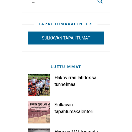
TAPAHTUMAKALENTERI
SULKAVAN TAPAHTUMAT
LUETUIMMAT
Hakovirran lähdössä
tunnelmaa
Sulkavan
tapahtumakalenteri
Hyroxin MM-kisoista