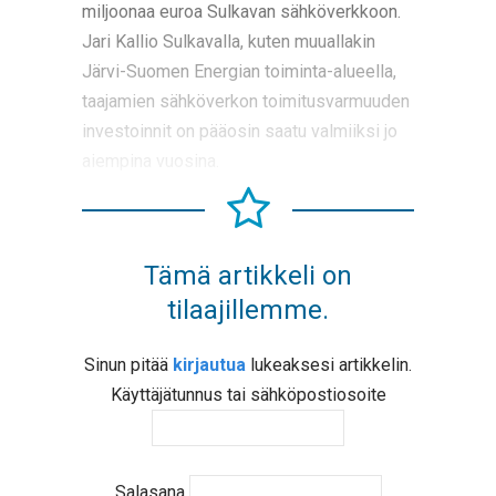
miljoonaa euroa Sulkavan sähköverkkoon.
Jari Kallio Sulkavalla, kuten muuallakin
Järvi-Suomen Energian toiminta-alueella,
taajamien sähköverkon toimitusvarmuuden
investoinnit on pääosin saatu valmiiksi jo
aiempina vuosina.
Tämä artikkeli on
tilaajillemme.
Sinun pitää
kirjautua
lukeaksesi artikkelin.
Käyttäjätunnus tai sähköpostiosoite
Salasana