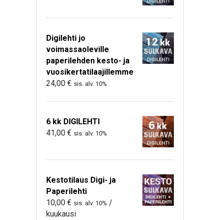
Digilehti jo
voimassaoleville
paperilehden kesto- ja
vuosikertatilaajillemme
24,00
€
sis. alv. 10%
6 kk DIGILEHTI
41,00
€
sis. alv. 10%
Kestotilaus Digi- ja
Paperilehti
10,00
€
/
sis. alv. 10%
kuukausi