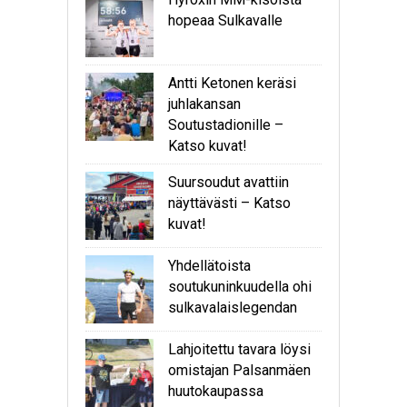
hopeaa Sulkavalle
Antti Ketonen keräsi
juhlakansan
Soutustadionille –
Katso kuvat!
Suursoudut avattiin
näyttävästi – Katso
kuvat!
Yhdellätoista
soutukuninkuudella ohi
sulkavalaislegendan
Lahjoitettu tavara löysi
omistajan Palsanmäen
huutokaupassa