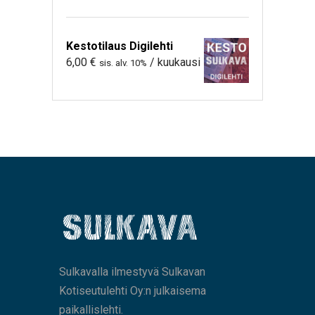
Kestotilaus Digilehti
6,00
€
/ kuukausi
sis. alv. 10%
Sulkavalla ilmestyvä Sulkavan
Kotiseutulehti Oy:n julkaisema
paikallislehti.