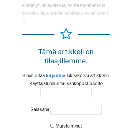
viettänyt juhlapäivänä, mutta myöhemmin
keväällä järjestetään avoimien ovien päiviä
ja
Tämä artikkeli on
tilaajillemme.
Sinun pitää
kirjautua
lukeaksesi artikkelin.
Käyttäjätunnus tai sähköpostiosoite
Salasana
Muista minut