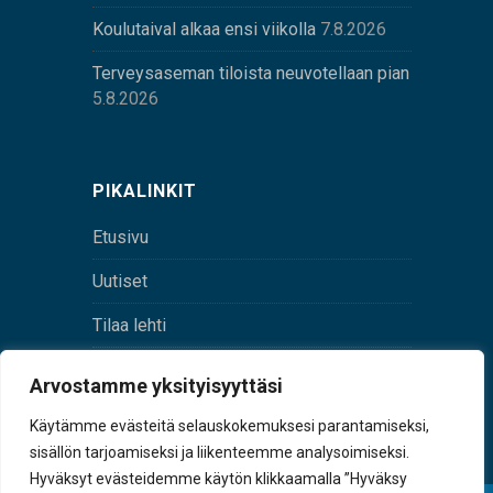
Koulutaival alkaa ensi viikolla
7.8.2026
Terveysaseman tiloista neuvotellaan pian
5.8.2026
PIKALINKIT
Etusivu
Uutiset
Tilaa lehti
Yhteystiedot
Arvostamme yksityisyyttäsi
Digilehti
Käytämme evästeitä selauskokemuksesi parantamiseksi,
sisällön tarjoamiseksi ja liikenteemme analysoimiseksi.
Hyväksyt evästeidemme käytön klikkaamalla ”Hyväksy