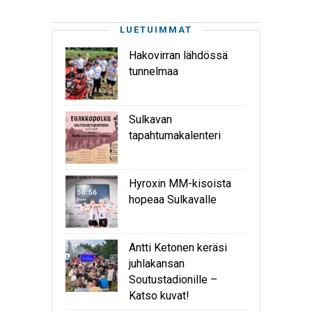
LUETUIMMAT
Hakovirran lähdössä
tunnelmaa
Sulkavan
tapahtumakalenteri
Hyroxin MM-kisoista
hopeaa Sulkavalle
Antti Ketonen keräsi
juhlakansan
Soutustadionille –
Katso kuvat!