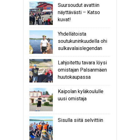
Suursoudut avattiin
näyttävästi – Katso
kuvat!
Yhdellätoista
soutukuninkuudella ohi
sulkavalaislegendan
Lahjoitettu tavara löysi
omistajan Palsanmäen
huutokaupassa
Kaipolan kyläkoululle
uusi omistaja
Sisulla siitä selvittiin