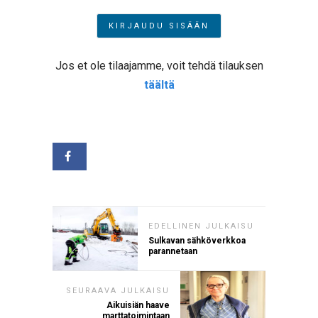
Jos et ole tilaajamme, voit tehdä tilauksen
täältä
EDELLINEN JULKAISU
Sulkavan sähköverkkoa
parannetaan
SEURAAVA JULKAISU
Aikuisiän haave
marttatoimintaan