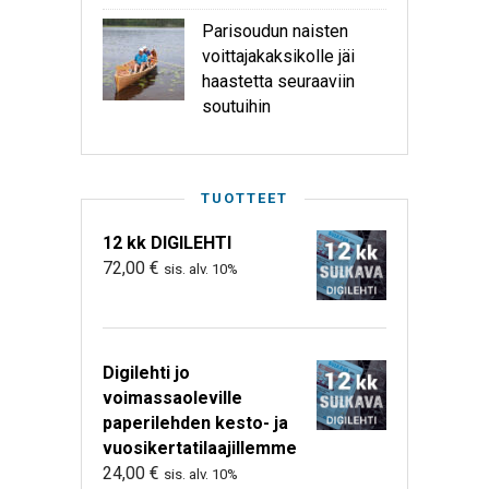
Parisoudun naisten
voittajakaksikolle jäi
haastetta seuraaviin
soutuihin
TUOTTEET
12 kk DIGILEHTI
72,00
€
sis. alv. 10%
Digilehti jo
voimassaoleville
paperilehden kesto- ja
vuosikertatilaajillemme
24,00
€
sis. alv. 10%