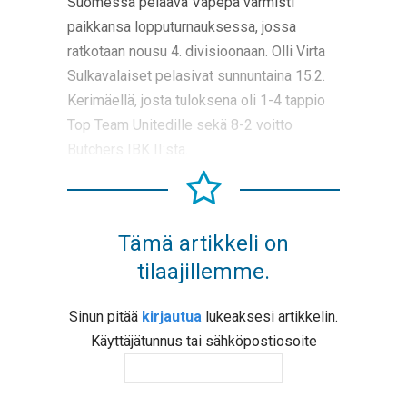
Suomessa pelaava Väpepa varmisti
paikkansa lopputurnauksessa, jossa
ratkotaan nousu 4. divisioonaan. Olli Virta
Sulkavalaiset pelasivat sunnuntaina 15.2.
Kerimäellä, josta tuloksena oli 1-4 tappio
Top Team Unitedille sekä 8-2 voitto
Butchers IBK II:sta.
Tämä artikkeli on
tilaajillemme.
Sinun pitää
kirjautua
lukeaksesi artikkelin.
Käyttäjätunnus tai sähköpostiosoite