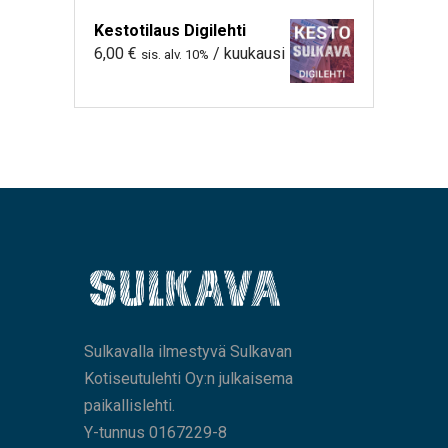
Kestotilaus Digilehti
6,00
€
/ kuukausi
sis. alv. 10%
Sulkavalla ilmestyvä Sulkavan
Kotiseutulehti Oy:n julkaisema
paikallislehti.
Y-tunnus 0167229-8