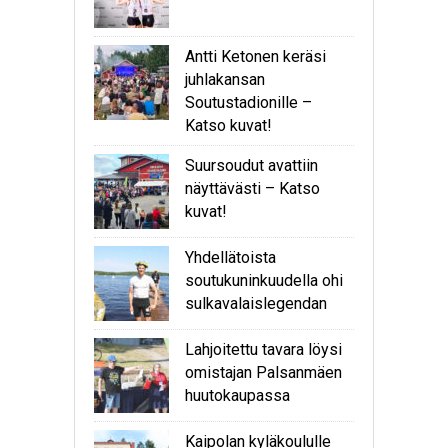
Antti Ketonen keräsi
juhlakansan
Soutustadionille –
Katso kuvat!
Suursoudut avattiin
näyttävästi – Katso
kuvat!
Yhdellätoista
soutukuninkuudella ohi
sulkavalaislegendan
Lahjoitettu tavara löysi
omistajan Palsanmäen
huutokaupassa
Kaipolan kyläkoululle