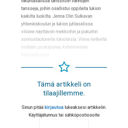
liikuntasalissa tanssittiin vanhojen
tansseja, joihin osallistui oppilaita lukion
kaikilta luokilta. Jenna Olin Sulkavan
yhtenäiskoulun ja lukion juhlasalissa
vilisee näyttäviin mekkoihin ja pukuihin
sonnustautuneita lukiolaisia. Viime hetkellä
lisätään poskipunaa, kohennetaan
kampauksia ja
Tämä artikkeli on
tilaajillemme.
Sinun pitää
kirjautua
lukeaksesi artikkelin.
Käyttäjätunnus tai sähköpostiosoite