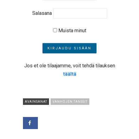
Salasana
Muista minut
Jos et ole tilaajamme, voit tehdä tilauksen
täältä
AVAINSANAT
VANHOJEN TANSSIT