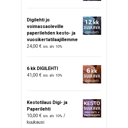
Digilehti jo
voimassaoleville
paperilehden kesto- ja
vuosikertatilaajillemme
24,00
€
sis. alv. 10%
6 kk DIGILEHTI
41,00
€
sis. alv. 10%
Kestotilaus Digi- ja
Paperilehti
10,00
€
/
sis. alv. 10%
kuukausi