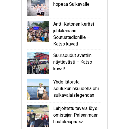
hopeaa Sulkavalle
Antti Ketonen keräsi
juhlakansan
Soutustadionille –
Katso kuvat!
Suursoudut avattiin
näyttävästi – Katso
kuvat!
Yhdellätoista
soutukuninkuudella ohi
sulkavalaislegendan
Lahjoitettu tavara löysi
omistajan Palsanmäen
huutokaupassa