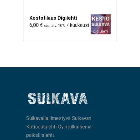
Kestotilaus Digilehti
6,00
€
/ kuukausi
sis. alv. 10%
Sulkavalla ilmestyvä Sulkavan
Kotiseutulehti Oy:n julkaisema
paikallislehti.