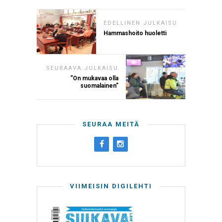
EDELLINEN JULKAISU
Hammashoito huoletti
SEURAAVA JULKAISU
”On mukavaa olla
suomalainen”
SEURAA MEITÄ
VIIMEISIN DIGILEHTI