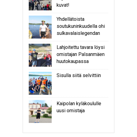
kuvat!
Yhdellätoista
soutukuninkuudella ohi
sulkavalaislegendan
Lahjoitettu tavara löysi
omistajan Palsanmäen
huutokaupassa
Sisulla siitä selvittiin
Kaipolan kyläkoululle
uusi omistaja