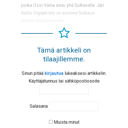
poika Ossi Viena asuu yhä Sulkavalla. Jari
Kallio Digiarkisto on avoinna Sulkava-
lehden digitunnuksen
Tämä artikkeli on
tilaajillemme.
Sinun pitää
kirjautua
lukeaksesi artikkelin.
Käyttäjätunnus tai sähköpostiosoite
Salasana
Muista minut