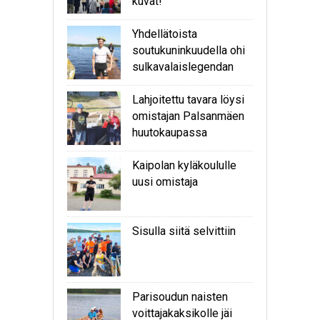
kuvat!
Yhdellätoista
soutukuninkuudella ohi
sulkavalaislegendan
Lahjoitettu tavara löysi
omistajan Palsanmäen
huutokaupassa
Kaipolan kyläkoululle
uusi omistaja
Sisulla siitä selvittiin
Parisoudun naisten
voittajakaksikolle jäi