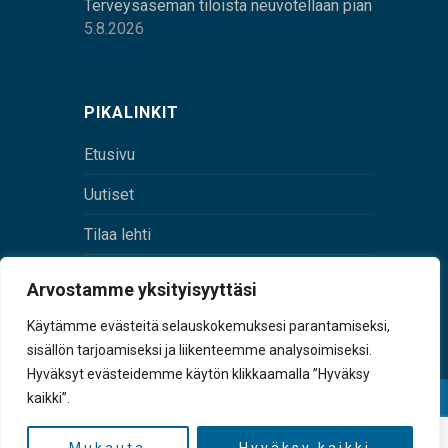
Terveysaseman tiloista neuvotellaan pian
5.8.2026
PIKALINKIT
Etusivu
Uutiset
Tilaa lehti
Yhteystiedot
Arvostamme yksityisyyttäsi
Digilehti
Käytämme evästeitä selauskokemuksesi parantamiseksi,
sisällön tarjoamiseksi ja liikenteemme analysoimiseksi.
Hyväksyt evästeidemme käytön klikkaamalla ”Hyväksy
kaikki”.
© Sulkava-lehti • Sulkavan Kotiseutulehti Oy • Y-
tunnus 0167229-8