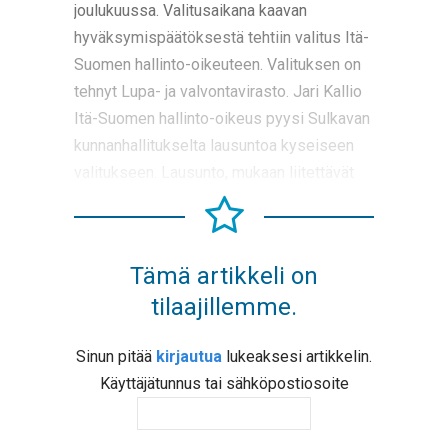
joulukuussa. Valitusaikana kaavan
hyväksymispäätöksestä tehtiin valitus Itä-
Suomen hallinto-oikeuteen. Valituksen on
tehnyt Lupa- ja valvontavirasto. Jari Kallio
Itä-Suomen hallinto-oikeus pyysi Sulkavan
kunnanhallitukselta lausuntoa kyseiseen
valitukseen. Lausunto, mukaan liitettävät
Tämä artikkeli on
tilaajillemme.
Sinun pitää
kirjautua
lukeaksesi artikkelin.
Käyttäjätunnus tai sähköpostiosoite