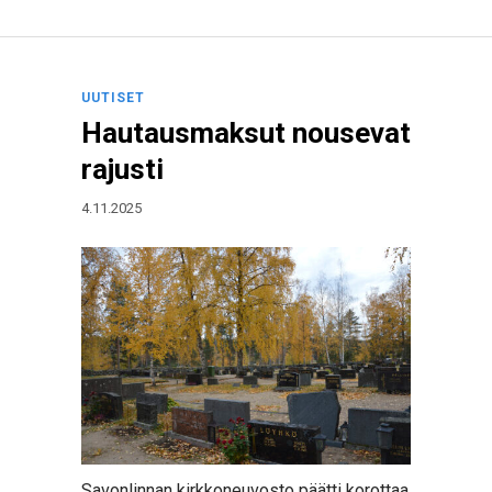
UUTISET
Hautausmaksut nousevat
rajusti
4.11.2025
Savonlinnan kirkkoneuvosto päätti korottaa