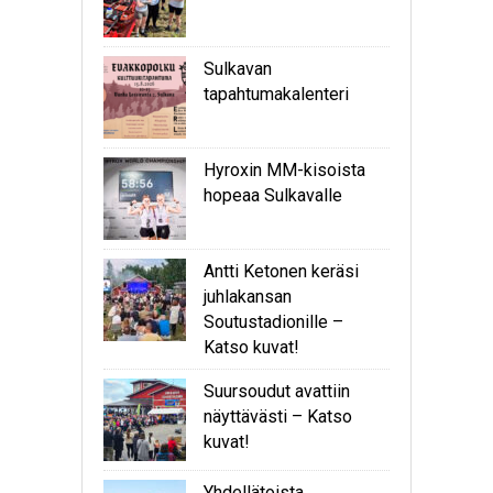
Sulkavan
tapahtumakalenteri
Hyroxin MM-kisoista
hopeaa Sulkavalle
Antti Ketonen keräsi
juhlakansan
Soutustadionille –
Katso kuvat!
Suursoudut avattiin
näyttävästi – Katso
kuvat!
Yhdellätoista