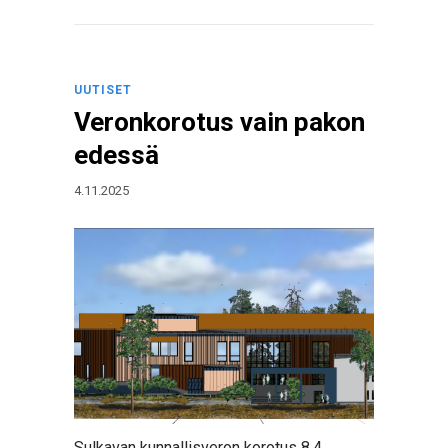
UUTISET
Veronkorotus vain pakon
edessä
4.11.2025
Sulkavan kunnallisveron korotus 8,4