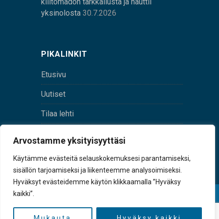
kiiltomadon tarkkailusta ja nauttii
yksinolosta
30.7.2026
PIKALINKIT
Etusivu
Uutiset
Tilaa lehti
Yhteystiedot
Arvostamme yksityisyyttäsi
Digilehti
Käytämme evästeitä selauskokemuksesi parantamiseksi,
sisällön tarjoamiseksi ja liikenteemme analysoimiseksi.
Hyväksyt evästeidemme käytön klikkaamalla ”Hyväksy
kaikki”.
© Sulkava-lehti • Sulkavan Kotiseutulehti Oy • Y-
tunnus 0167229-8
Mukauta
Hyväksy kaikki