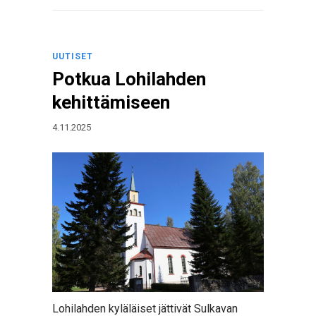
UUTISET
Potkua Lohilahden
kehittämiseen
4.11.2025
Lohilahden kyläläiset jättivät Sulkavan