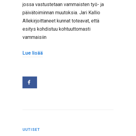
jossa vastustetaan vammaisten työ- ja
päivätoiminnan muutoksia. Jari Kallio
Allekirjoittaneet kunnat toteavat, että
esitys kohdistuu kohtuuttomasti
vammaisiin
Lue lisää
UUTISET