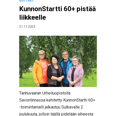
UUTISET
KunnonStartti 60+ pistää
liikkeelle
21.11.2025
Tanhuvaaran Urheiluopistolla
Savonlinnassa kehitetty KunnonStartti 60+
-toimintamalli jalkautuu Sulkavalle 2.
joulukuuta, jolloin täällä pidetään aiheesta