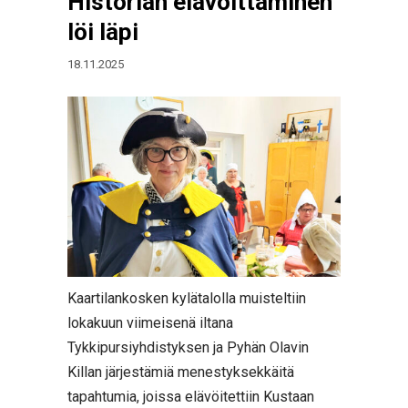
Historian elävöittäminen
löi läpi
18.11.2025
Kaartilankosken kylätalolla muisteltiin
lokakuun viimeisenä iltana
Tykkipursiyhdistyksen ja Pyhän Olavin
Killan järjestämiä menestyksekkäitä
tapahtumia, joissa elävöitettiin Kustaan