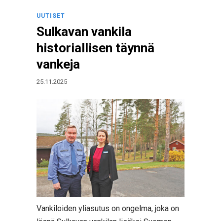
UUTISET
Sulkavan vankila
historiallisen täynnä
vankeja
25.11.2025
Vankiloiden yliasutus on ongelma, joka on