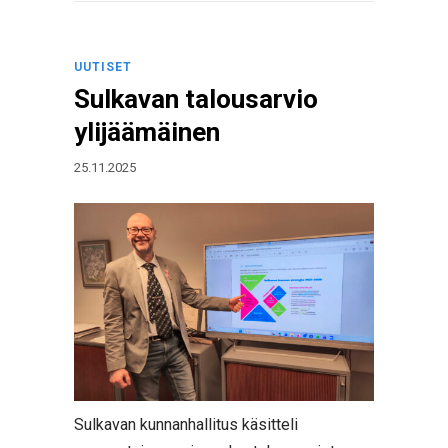
UUTISET
Sulkavan talousarvio
ylijäämäinen
25.11.2025
Sulkavan kunnanhallitus käsitteli