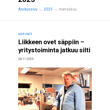
Aloitussivu
→
2025
→
marraskuu
UUTISET
Liikkeen ovet säppiin –
yritystoiminta jatkuu silti
28.11.2025