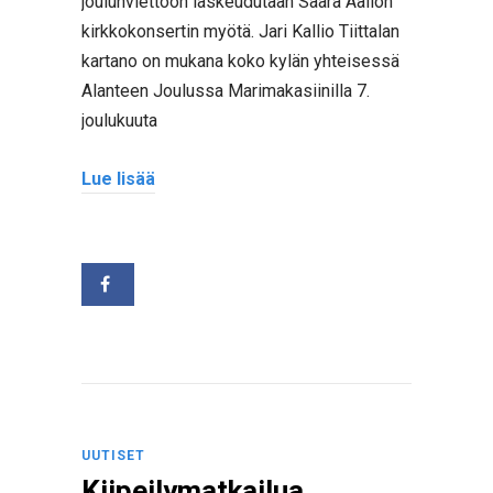
joulunviettoon laskeudutaan Saara Aallon
kirkkokonsertin myötä. Jari Kallio Tiittalan
kartano on mukana koko kylän yhteisessä
Alanteen Joulussa Marimakasiinilla 7.
joulukuuta
Lue lisää
UUTISET
Kiipeilymatkailua