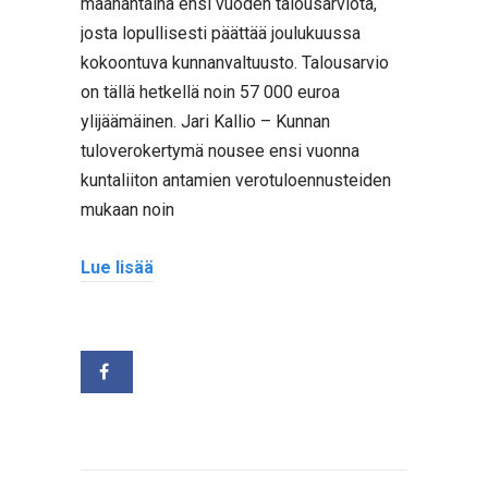
maanantaina ensi vuoden talousarviota,
josta lopullisesti päättää joulukuussa
kokoontuva kunnanvaltuusto. Talousarvio
on tällä hetkellä noin 57 000 euroa
ylijäämäinen. Jari Kallio – Kunnan
tuloverokertymä nousee ensi vuonna
kuntaliiton antamien verotuloennusteiden
mukaan noin
Lue lisää