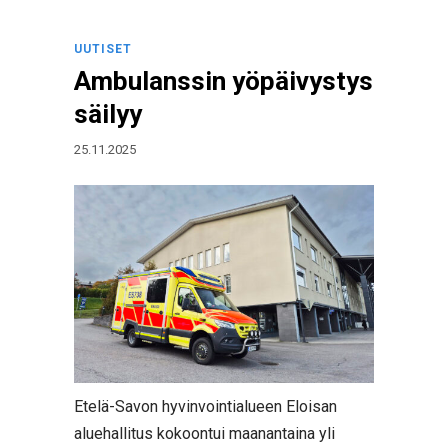
UUTISET
Ambulanssin yöpäivystys
säilyy
25.11.2025
Etelä-Savon hyvinvointialueen Eloisan
aluehallitus kokoontui maanantaina yli