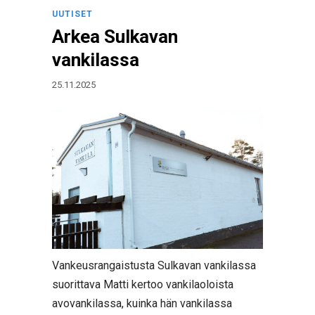
UUTISET
Arkea Sulkavan
vankilassa
25.11.2025
Vankeusrangaistusta Sulkavan vankilassa
suorittava Matti kertoo vankilaoloista
avovankilassa, kuinka hän vankilassa