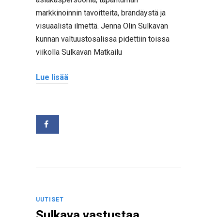
markkinoinnin tavoitteita, brändäystä ja
visuaalista ilmettä. Jenna Olin Sulkavan
kunnan valtuustosalissa pidettiin toissa
viikolla Sulkavan Matkailu
Lue lisää
UUTISET
Sulkava vastustaa