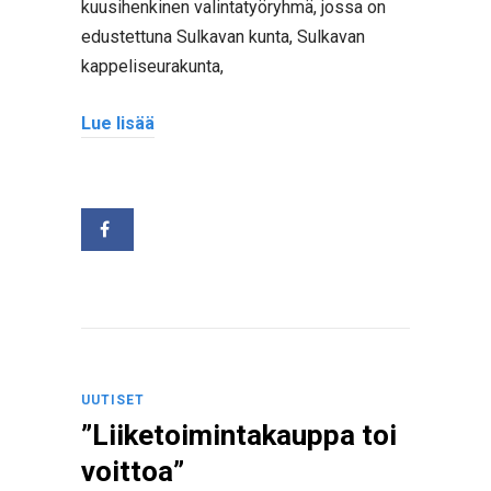
kuusihenkinen valintatyöryhmä, jossa on
edustettuna Sulkavan kunta, Sulkavan
kappeliseurakunta,
Lue lisää
UUTISET
”Liiketoimintakauppa toi
voittoa”