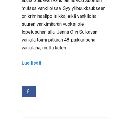
läsnä Sulkavan vankilan lisäksi Suomen
muissa vankiloissa. Syy ylibuukkaukseen
on kriminaalipolitiikka, eikä vankiloita
suuren vankimäärän vuoksi ole
lopetusuhan alla. Jenna Olin Sulkavan
vankila toimi pitkään 48-paikkaisena
vankilana, mutta kuten
Lue lisää