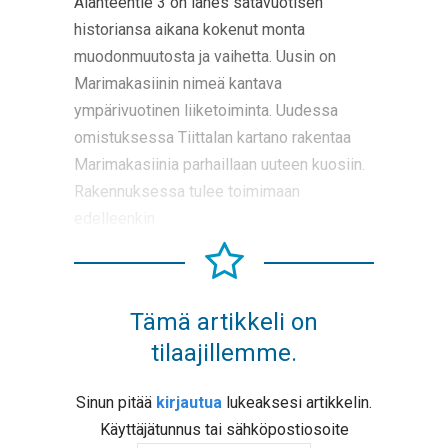
Alanteentie 3 on lähes satavuotisen
historiansa aikana kokenut monta
muodonmuutosta ja vaihetta. Uusin on
Marimakasiinin nimeä kantava
ympärivuotinen liiketoiminta. Uudessa
omistuksessa Tiittalan kartano rakentaa
Marimakasiinia parhaillaan uuteen kuosiin.
Rakennuksessa tulee toimimaan
edelleenkin
Tämä artikkeli on
tilaajillemme.
Sinun pitää
kirjautua
lukeaksesi artikkelin.
Käyttäjätunnus tai sähköpostiosoite