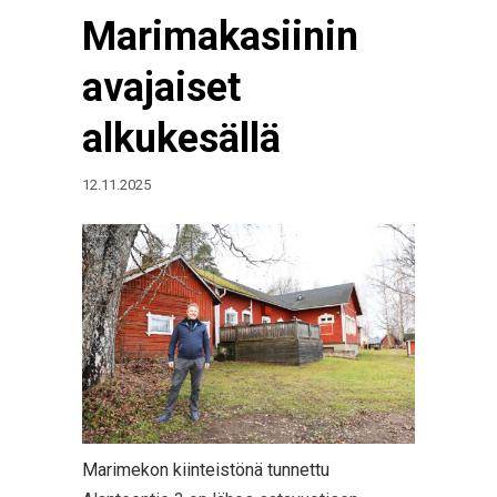
Marimakasiinin
avajaiset
alkukesällä
12.11.2025
Marimekon kiinteistönä tunnettu