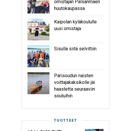
omistajan Palsanmäen
huutokaupassa
Kaipolan kyläkoululle
uusi omistaja
Sisulla siitä selvittiin
Parisoudun naisten
voittajakaksikolle jäi
haastetta seuraaviin
soutuihin
TUOTTEET