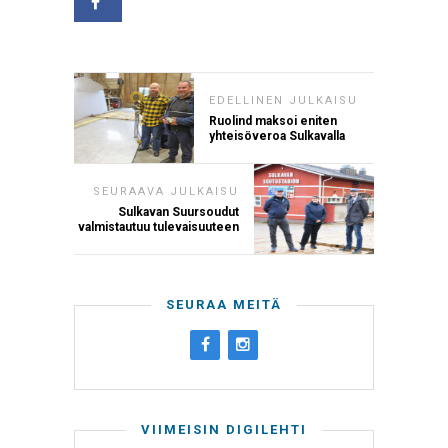
EDELLINEN JULKAISU
Ruolind maksoi eniten
yhteisöveroa Sulkavalla
SEURAAVA JULKAISU
Sulkavan Suursoudut
valmistautuu tulevaisuuteen
SEURAA MEITÄ
VIIMEISIN DIGILEHTI