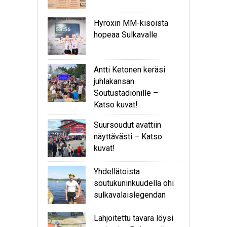
Hyroxin MM-kisoista
hopeaa Sulkavalle
Antti Ketonen keräsi
juhlakansan
Soutustadionille –
Katso kuvat!
Suursoudut avattiin
näyttävästi – Katso
kuvat!
Yhdellätoista
soutukuninkuudella ohi
sulkavalaislegendan
Lahjoitettu tavara löysi