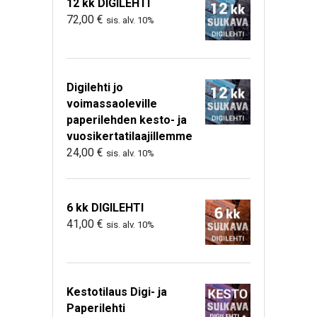
12 kk DIGILEHTI
72,00
€
sis. alv. 10%
Digilehti jo
voimassaoleville
paperilehden kesto- ja
vuosikertatilaajillemme
24,00
€
sis. alv. 10%
6 kk DIGILEHTI
41,00
€
sis. alv. 10%
Kestotilaus Digi- ja
Paperilehti