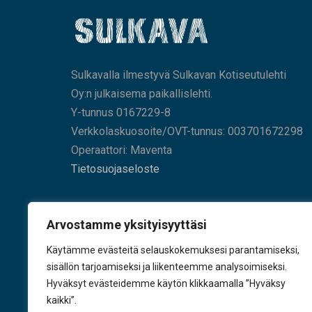
Sulkavalla ilmestyvä Sulkavan Kotiseutulehti
Oy:n julkaisema paikallislehti.
Y-tunnus 0167229-8
Verkkolaskuosoite/OVT-tunnus: 003701672298
Operaattori: Maventa
Tietosuojaseloste
HAE SIVUILTAMME
Arvostamme yksityisyyttäsi
Käytämme evästeitä selauskokemuksesi parantamiseksi,
sisällön tarjoamiseksi ja liikenteemme analysoimiseksi.
Hyväksyt evästeidemme käytön klikkaamalla ”Hyväksy
KÄY TYKKÄÄMÄSSÄ
kaikki”.