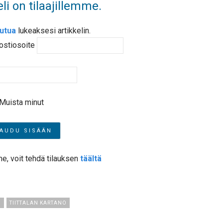
li on tilaajillemme.
autua
lukeaksesi artikkelin.
ostiosoite
Muista minut
me, voit tehdä tilauksen
täältä
O
TIITTALAN KARTANO