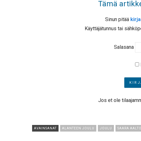
Tämä artikke
Sinun pitää
kirj
Käyttäjätunnus tai sähköp
Salasana
Jos et ole tilaajam
AVAINSANAT
ALANTEEN JOULU
JOULU
SAARA AALT