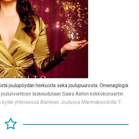
isistä joulupöydän herkuista sekä joulupuurosta. Omenaglögiä
 joulunviettoon laskeudutaan Saara Aallon kirkkokonsertin
ko kylän yhteisessä Alanteen Joulussa Marimakasiinilla 7.