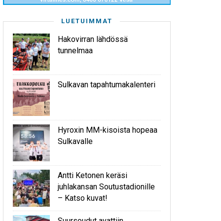
LUETUIMMAT
Hakovirran lähdössä
tunnelmaa
Sulkavan tapahtumakalenteri
Hyroxin MM-kisoista hopeaa
Sulkavalle
Antti Ketonen keräsi
juhlakansan Soutustadionille
– Katso kuvat!
Suursoudut avattiin