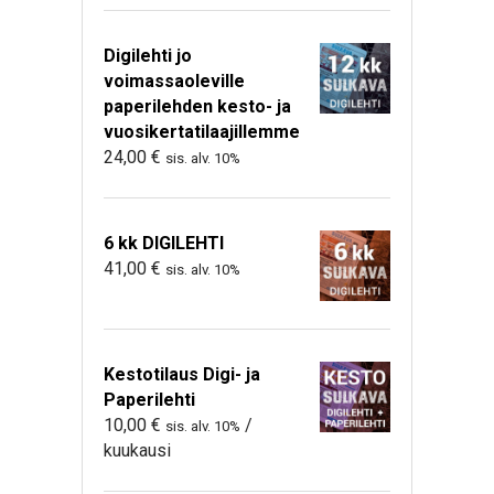
Digilehti jo
voimassaoleville
paperilehden kesto- ja
vuosikertatilaajillemme
24,00
€
sis. alv. 10%
6 kk DIGILEHTI
41,00
€
sis. alv. 10%
Kestotilaus Digi- ja
Paperilehti
10,00
€
/
sis. alv. 10%
kuukausi