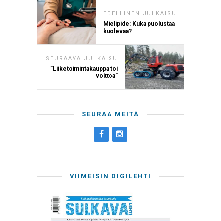
EDELLINEN JULKAISU
Mielipide: Kuka puolustaa
kuolevaa?
SEURAAVA JULKAISU
”Liiketoimintakauppa toi
voittoa”
SEURAA MEITÄ
VIIMEISIN DIGILEHTI