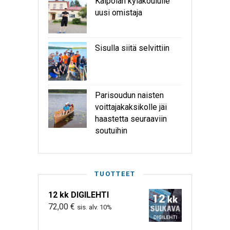
Kaipolan kyläkoululle
uusi omistaja
Sisulla siitä selvittiin
Parisoudun naisten
voittajakaksikolle jäi
haastetta seuraaviin
soutuihin
TUOTTEET
12 kk DIGILEHTI
72,00
€
sis. alv. 10%