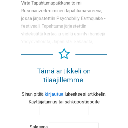
Virta Tapahtumapaikkana toimi
Resonanzerk-niminen tapahtuma-areena,
jossa järjestettiin Psychobilly Earthquake -
festivaali. Tapahtuma järjestettiin
yhdeksättä kertaa ja siellä esiintyi bändejä
Yhdysvalloista, Japanista, Saksasta,
Tämä artikkeli on
tilaajillemme.
Sinun pitää
kirjautua
lukeaksesi artikkelin.
Käyttäjätunnus tai sähköpostiosoite
Salasana