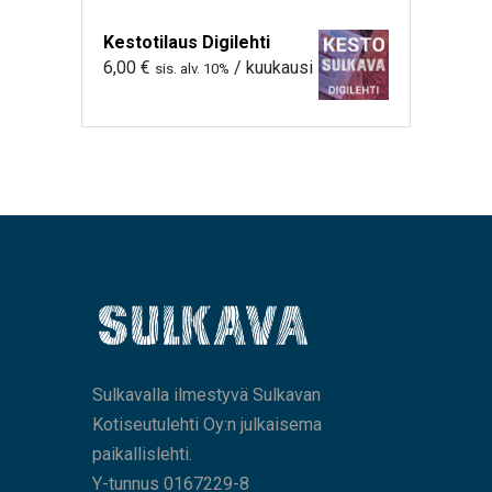
Kestotilaus Digilehti
6,00
€
/ kuukausi
sis. alv. 10%
Sulkavalla ilmestyvä Sulkavan
Kotiseutulehti Oy:n julkaisema
paikallislehti.
Y-tunnus 0167229-8