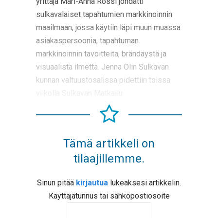
yrittäjä Mari-Anna Rossi johdatti
sulkavalaiset tapahtumien markkinoinnin
maailmaan, jossa käytiin läpi muun muassa
asiakaspersoonia, tapahtuman
markkinoinnin tavoitteita, brändäystä ja
visuaalista ilmettä. Jenna Olin Sulkavan
kunnan valtuustosalissa pidettiin toissa
viikolla Sulkavan Matkailu
Tämä artikkeli on
tilaajillemme.
Sinun pitää
kirjautua
lukeaksesi artikkelin.
Käyttäjätunnus tai sähköpostiosoite