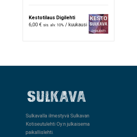
Kestotilaus Digilehti
6,00
€
/ kuukausi
sis. alv. 10%
Sulkavalla ilmestyvä Sulkavan
Kotiseutulehti Oy:n julkaisema
paikallislehti.