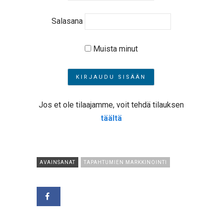
Salasana
Muista minut
Jos et ole tilaajamme, voit tehdä tilauksen
täältä
AVAINSANAT
TAPAHTUMIEN MARKKINOINTI