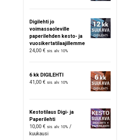
Digilehti jo
voimassaoleville
paperilehden kesto- ja
vuosikertatilaajillemme
24,00
€
sis. alv. 10%
6 kk DIGILEHTI
41,00
€
sis. alv. 10%
Kestotilaus Digi- ja
Paperilehti
10,00
€
/
sis. alv. 10%
kuukausi