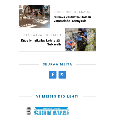
EDELLINEN JULKAISU
Sulkava vastustaa Eloisan
vammaisheikennyksiä
SEURAAVA JULKAISU
Kiipeilymatkailua kehitetään
Sulkavalla
SEURAA MEITÄ
VIIMEISIN DIGILEHTI