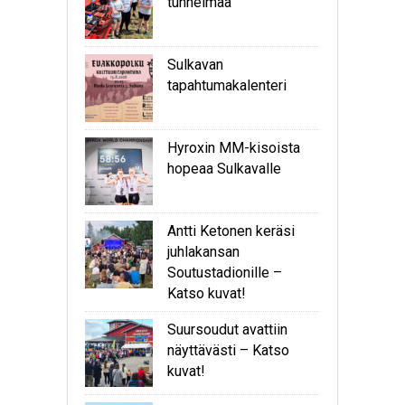
tunnelmaa
Sulkavan
tapahtumakalenteri
Hyroxin MM-kisoista
hopeaa Sulkavalle
Antti Ketonen keräsi
juhlakansan
Soutustadionille –
Katso kuvat!
Suursoudut avattiin
näyttävästi – Katso
kuvat!