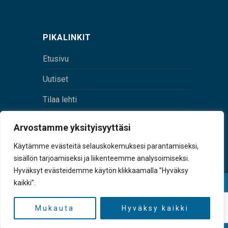
PIKALINKIT
Etusivu
Uutiset
Tilaa lehti
Yhteystiedot
Arvostamme yksityisyyttäsi
Digilehti
Käytämme evästeitä selauskokemuksesi parantamiseksi,
sisällön tarjoamiseksi ja liikenteemme analysoimiseksi.
Hyväksyt evästeidemme käytön klikkaamalla ”Hyväksy
kaikki”.
© Sulkava-lehti • Sulkavan Kotiseutulehti Oy • Y-
tunnus 0167229-8
Mukauta
Hyväksy kaikki
TAKAISIN YLÖS