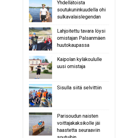
Yhdellätoista
soutukuninkuudella ohi
sulkavalaislegendan
Lahjoitettu tavara löysi
omistajan Palsanmäen
huutokaupassa
Kaipolan kyläkoululle
uusi omistaja
Sisulla siitä selvittiin
Parisoudun naisten
voittajakaksikolle jäi
haastetta seuraaviin
soutuihin