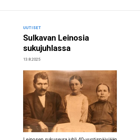
UUTISET
Sulkavan Leinosia
sukujuhlassa
13.8.2025
Leinosen sukuseura juhli 40-vuotispäiviään