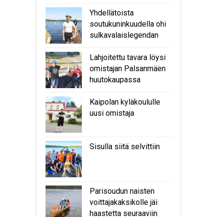
Yhdellätoista
soutukuninkuudella ohi
sulkavalaislegendan
Lahjoitettu tavara löysi
omistajan Palsanmäen
huutokaupassa
Kaipolan kyläkoululle
uusi omistaja
Sisulla siitä selvittiin
Parisoudun naisten
voittajakaksikolle jäi
haastetta seuraaviin