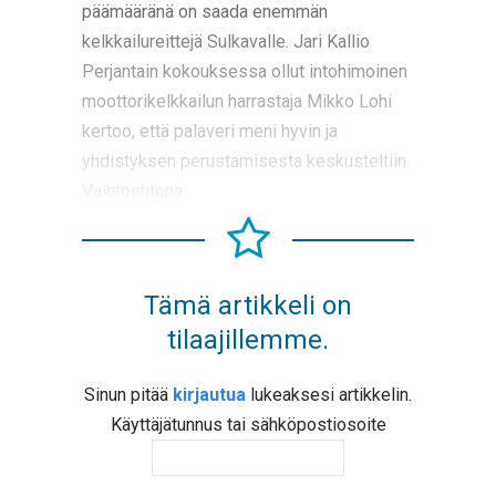
päämääränä on saada enemmän
kelkkailureittejä Sulkavalle. Jari Kallio
Perjantain kokouksessa ollut intohimoinen
moottorikelkkailun harrastaja Mikko Lohi
kertoo, että palaveri meni hyvin ja
yhdistyksen perustamisesta keskusteltiin.
Vaihtoehtona
Tämä artikkeli on
tilaajillemme.
Sinun pitää
kirjautua
lukeaksesi artikkelin.
Käyttäjätunnus tai sähköpostiosoite