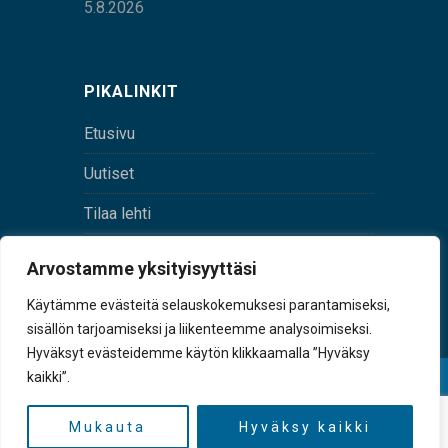
5.8.2026
PIKALINKIT
Etusivu
Uutiset
Tilaa lehti
Yhteystiedot
Arvostamme yksityisyyttäsi
Digilehti
Käytämme evästeitä selauskokemuksesi parantamiseksi,
sisällön tarjoamiseksi ja liikenteemme analysoimiseksi.
Hyväksyt evästeidemme käytön klikkaamalla ”Hyväksy
kaikki”.
© Sulkava-lehti • Sulkavan Kotiseutulehti Oy • Y-
tunnus 0167229-8
Mukauta
Hyväksy kaikki
TAKAISIN YLÖS