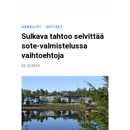
/
HENKILÖT
UUTISET
Sulkava tahtoo selvittää
sote-valmistelussa
vaihtoehtoja
23.10.2019