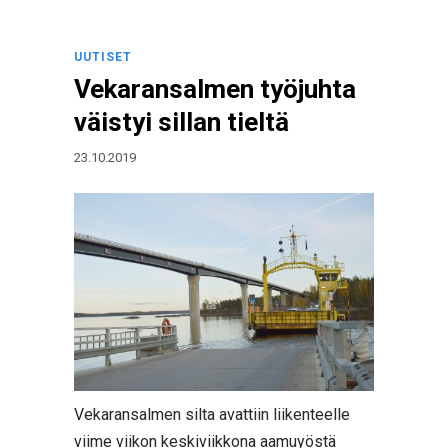
UUTISET
Vekaransalmen työjuhta
väistyi sillan tieltä
23.10.2019
Vekaransalmen silta avattiin liikenteelle
viime viikon keskiviikkona aamuyöstä