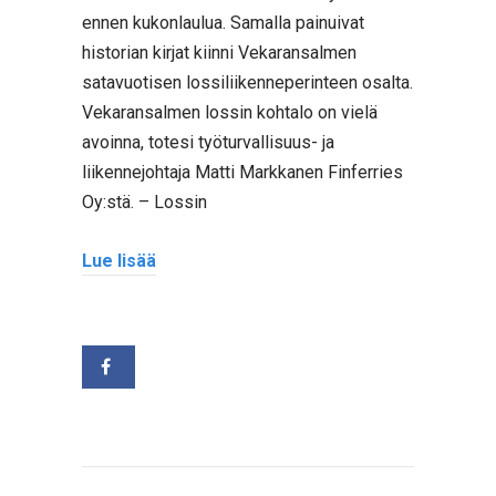
ennen kukonlaulua. Samalla painuivat
historian kirjat kiinni Vekaransalmen
satavuotisen lossiliikenneperinteen osalta.
Vekaransalmen lossin kohtalo on vielä
avoinna, totesi työturvallisuus- ja
liikennejohtaja Matti Markkanen Finferries
Oy:stä. – Lossin
Lue lisää