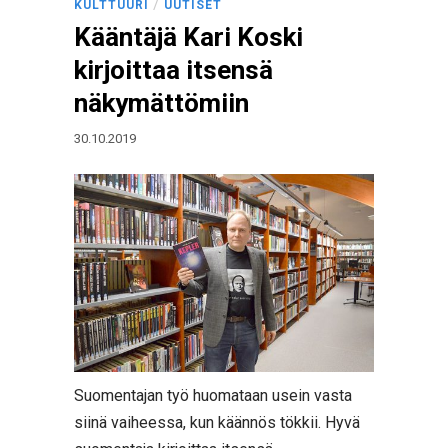
/
KULTTUURI
UUTISET
Kääntäjä Kari Koski
kirjoittaa itsensä
näkymättömiin
30.10.2019
Suomentajan työ huomataan usein vasta
siinä vaiheessa, kun käännös tökkii. Hyvä