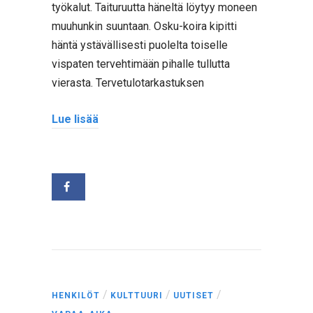
työkalut. Taituruutta häneltä löytyy moneen
muuhunkin suuntaan. Osku-koira kipitti
häntä ystävällisesti puolelta toiselle
vispaten tervehtimään pihalle tullutta
vierasta. Tervetulotarkastuksen
Lue lisää
/
/
/
HENKILÖT
KULTTUURI
UUTISET