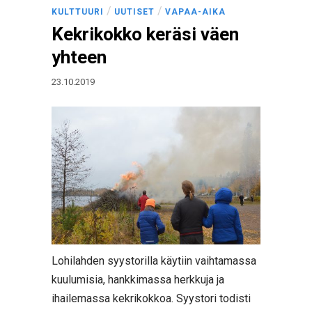
/
/
KULTTUURI
UUTISET
VAPAA-AIKA
Kekrikokko keräsi väen
yhteen
23.10.2019
Lohilahden syystorilla käytiin vaihtamassa
kuulumisia, hankkimassa herkkuja ja
ihailemassa kekrikokkoa. Syystori todisti