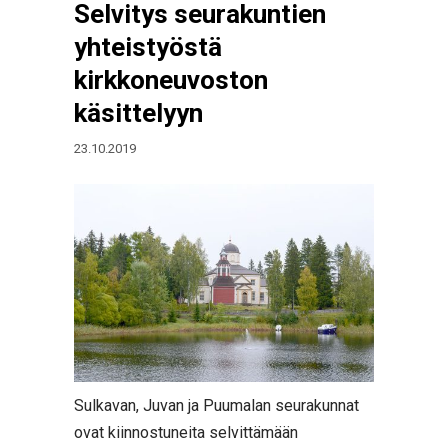
Selvitys seurakuntien
yhteistyöstä
kirkkoneuvoston
käsittelyyn
23.10.2019
Sulkavan, Juvan ja Puumalan seurakunnat
ovat kiinnostuneita selvittämään