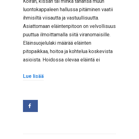
Koiran, kissan tai minkä tahansa muun
luontokappaleen hallussa pitäminen vaatii
ihmisiltä viisautta ja vastuullisuutta.
Asiattomaan eläintenpitoon on velvollisuus
puuttua ilmoittamalla siitä viranomaisille.
Eläinsuojelulaki määrää eläinten
pitopaikkaa, hoitoa ja kohtelua koskevista
asioista. Hoidossa olevaa eläintä ei
Lue lisää