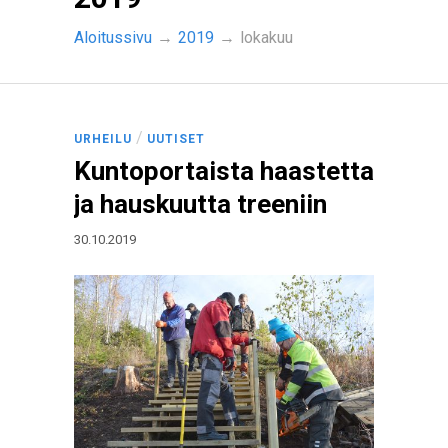
Aloitussivu
→
2019
→
lokakuu
/
URHEILU
UUTISET
Kuntoportaista haastetta
ja hauskuutta treeniin
30.10.2019