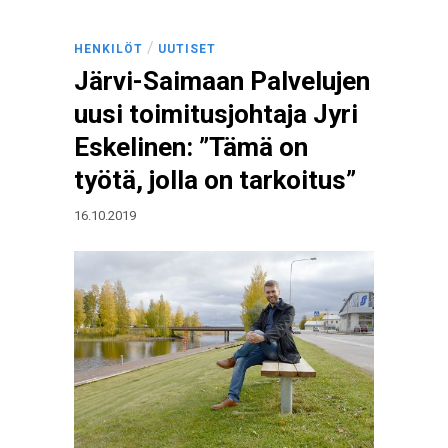
/
HENKILÖT
UUTISET
Järvi-Saimaan Palvelujen
uusi toimitusjohtaja Jyri
Eskelinen: ”Tämä on
työtä, jolla on tarkoitus”
16.10.2019