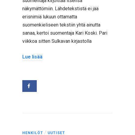
suomentaja kirjoittaa itsensä
näkymättömiin. Lähdetekstistä ei jää
erisnimiä lukuun ottamatta
suomenkieliseen tekstiin yhtä ainutta
sanaa, kertoi suomentaja Kari Koski. Pari
viikkoa sitten Sulkavan kirjastolla
Lue lisää
/
HENKILÖT
UUTISET