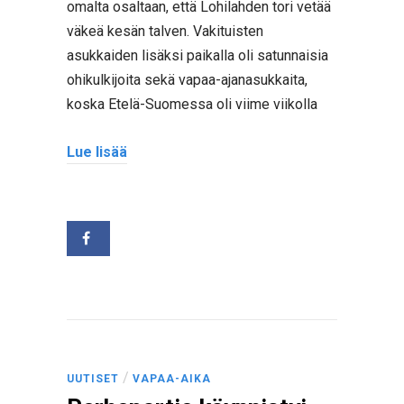
omalta osaltaan, että Lohilahden tori vetää
väkeä kesän talven. Vakituisten
asukkaiden lisäksi paikalla oli satunnaisia
ohikulkijoita sekä vapaa-ajanasukkaita,
koska Etelä-Suomessa oli viime viikolla
Lue lisää
/
UUTISET
VAPAA-AIKA