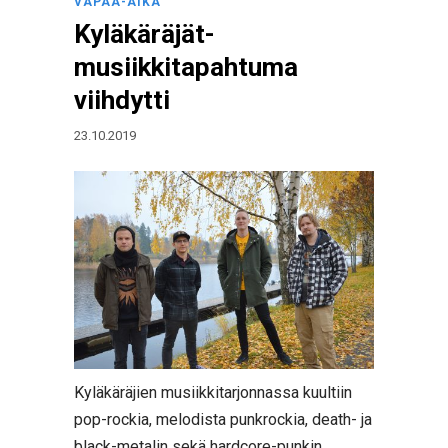
VAPAA-AIKA
Kyläkäräjät-
musiikkitapahtuma
viihdytti
23.10.2019
Kyläkäräjien musiikkitarjonnassa kuultiin
pop-rockia, melodista punkrockia, death- ja
black-metalin sekä hardcore-punkin