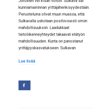
Joroinen vei kisan voiton. Sulkava sai
kunniamaininnan yrittäjähenkisyydestään.
Perusteluina olivat muun muassa, että
Sulkavalla uskotaan positiivisesti omiin
mahdollisuuksiin. Laadukkaat
tietoliikenneyhteydet takaavat etätyön
mahdollisuuden. Kunta on panostanut
yrittäjyyskasvatukseen. Sulkavan
Lue lisää