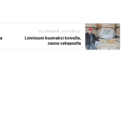
SEURAAVA JULKAISU
na
Leivinuuni kuumaksi koivulla,
sauna sekapuulla