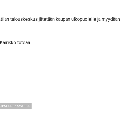
aatilan talouskeskus jätetään kaupan ulkopuolelle ja myydään
Kairikko toteaa.
UPAT SULKAVALLA