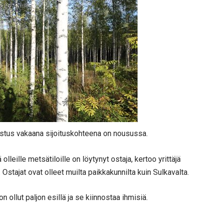
ostus vakaana sijoituskohteena on nousussa.
lleille metsätiloille on löytynyt ostaja, kertoo yrittäjä
stajat ovat olleet muilta paikkakunnilta kuin Sulkavalta.
ollut paljon esillä ja se kiinnostaa ihmisiä.