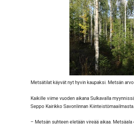
Metsätilat käyvät nyt hyvin kaupaksi. Metsän arv
Kaikille viime vuoden aikana Sulkavalla myynnissä o
Seppo Kairikko Savonlinnan Kiinteistömaailmasta. O
– Metsän suhteen eletään vireää aikaa. Metsäala on 