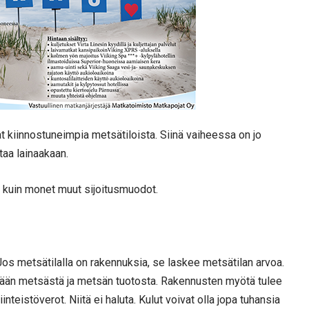
 kiinnostuneimpia metsätiloista. Siinä vaiheessa on jo
taa lainaakaan.
kuin monet muut sijoitusmuodot.
os metsätilalla on rakennuksia, se laskee metsätilan arvoa.
stään metsästä ja metsän tuotosta. Rakennusten myötä tulee
nteistöverot. Niitä ei haluta. Kulut voivat olla jopa tuhansia