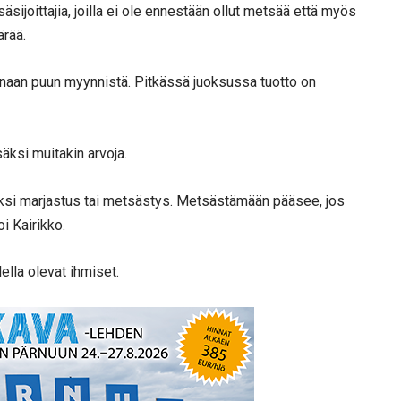
äsijoittajia, joilla ei ole ennestään ollut metsää että myös
ärää.
anaan puun myynnistä. Pitkässä juoksussa tuotto on
äksi muitakin arvoja.
kiksi marjastus tai metsästys. Metsästämään pääsee, jos
i Kairikko.
ella olevat ihmiset.