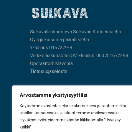
Sulkavalla ilmestyvä Sulkavan Kotiseutulehti
Oy:n julkaisema paikallislehti.
Y-tunnus 0167229-8
Verkkolaskuosoite/OVT-tunnus: 003701672298
Operaattori: Maventa
Tietosuojaseloste
HAE SIVUILTAMME
Arvostamme yksityisyyttäsi
Käytämme evästeitä selauskokemuksesi parantamiseksi,
sisällön tarjoamiseksi ja liikenteemme analysoimiseksi.
Hyväksyt evästeidemme käytön klikkaamalla ”Hyväksy
KÄY TYKKÄÄMÄSSÄ
kaikki”.