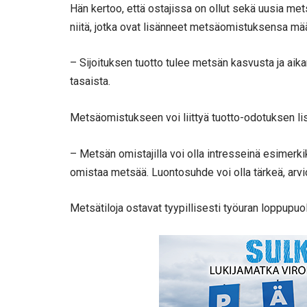
Hän kertoo, että ostajissa on ollut sekä uusia mets
niitä, jotka ovat lisänneet metsäomistuksensa mä
– Sijoituksen tuotto tulee metsän kasvusta ja aik
tasaista.
Metsäomistukseen voi liittyä tuotto-odotuksen lis
– Metsän omistajilla voi olla intresseinä esimer
omistaa metsää. Luontosuhde voi olla tärkeä, arvio
Metsätiloja ostavat tyypillisesti työuran loppupuol