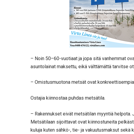
– Noin 50–60-vuotiaat ja jopa sitä vanhemmat ovat
asuntolainat maksettu, eikä välttämättä tarvitse ot
– Omistusmuotona metsät ovat konkreettisempia 
Ostajia kiinnostaa puhdas metsätila.
– Rakennukset eivät metsätilan myyntiä helpota. J
Metsätilaan sijoittavat ovat kiinnostuneita pelkä
kuluja kuten sähkö-, tie- ja vakuutusmaksut sekä kii