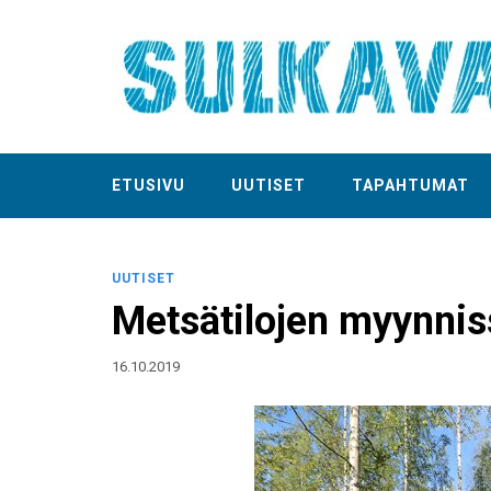
ETUSIVU
UUTISET
TAPAHTUMAT
UUTISET
Metsätilojen myynniss
16.10.2019