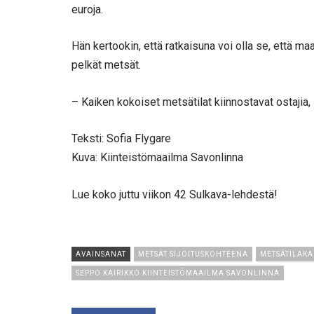
euroja.
Hän kertookin, että ratkaisuna voi olla se, että m
pelkät metsät.
– Kaiken kokoiset metsätilat kiinnostavat ostajia, 
Teksti: Sofia Flygare
Kuva: Kiinteistömaailma Savonlinna
Lue koko juttu viikon 42 Sulkava-lehdestä!
AVAINSANAT
METSÄT SIJOITUSKOHTEENA
METSÄTILAKA
SEPPO KAIRIKKO KIINTEISTÖMAAILMA SAVONLINNA