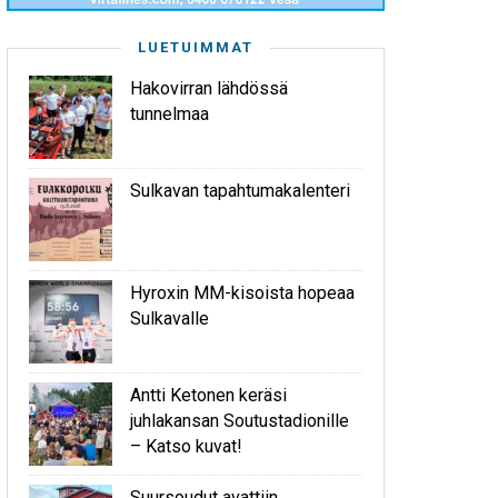
LUETUIMMAT
Hakovirran lähdössä
tunnelmaa
Sulkavan tapahtumakalenteri
Hyroxin MM-kisoista hopeaa
Sulkavalle
Antti Ketonen keräsi
juhlakansan Soutustadionille
– Katso kuvat!
Suursoudut avattiin