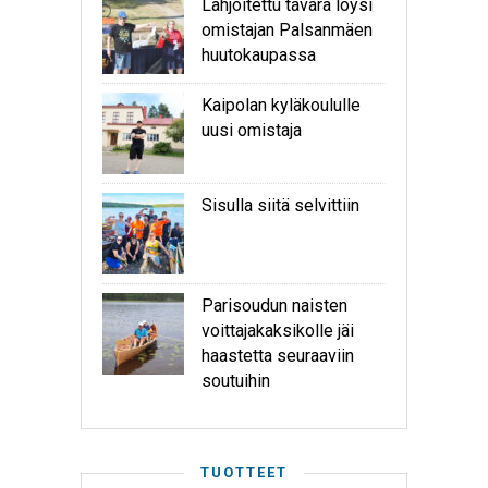
Lahjoitettu tavara löysi
omistajan Palsanmäen
huutokaupassa
Kaipolan kyläkoululle
uusi omistaja
Sisulla siitä selvittiin
Parisoudun naisten
voittajakaksikolle jäi
haastetta seuraaviin
soutuihin
TUOTTEET