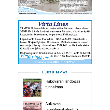
LUETUIMMAT
Hakovirran lähdössä
tunnelmaa
Sulkavan
tapahtumakalenteri