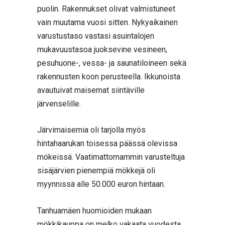
puolin. Rakennukset olivat valmistuneet
vain muutama vuosi sitten. Nykyaikainen
varustustaso vastasi asuintalojen
mukavuustasoa juoksevine vesineen,
pesuhuone-, vessa- ja saunatiloineen sekä
rakennusten koon perusteella. Ikkunoista
avautuivat maisemat siintäville
järvenselille.
Järvimaisemia oli tarjolla myös
hintahaarukan toisessa päässä olevissa
mökeissä. Vaatimattomammin varusteltuja
sisäjärvien pienempiä mökkejä oli
myynnissä alle 50.000 euron hintaan.
Tanhuamäen huomioiden mukaan
mökkikauppa on melko vakaata vuodesta