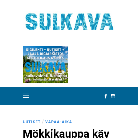
/
UUTISET
VAPAA-AIKA
Mökkikauppa käy