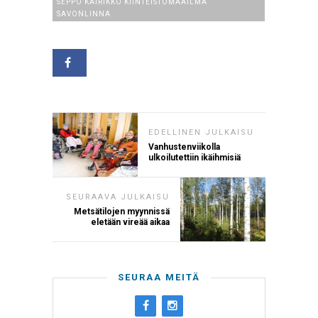
SEPPO KAIRIKKO KIINTEISTÖMAAILMA
SAVONLINNA
EDELLINEN JULKAISU
Vanhustenviikolla
ulkoilutettiin ikäihmisiä
SEURAAVA JULKAISU
Metsätilojen myynnissä
eletään vireää aikaa
SEURAA MEITÄ