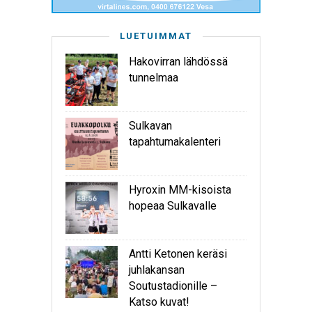
LUETUIMMAT
Hakovirran lähdössä
tunnelmaa
Sulkavan
tapahtumakalenteri
Hyroxin MM-kisoista
hopeaa Sulkavalle
Antti Ketonen keräsi
juhlakansan
Soutustadionille –
Katso kuvat!