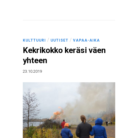
/
/
KULTTUURI
UUTISET
VAPAA-AIKA
Kekrikokko keräsi väen
yhteen
23.10.2019