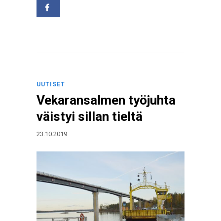
UUTISET
Vekaransalmen työjuhta
väistyi sillan tieltä
23.10.2019