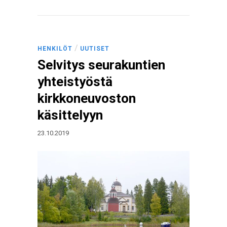
/
HENKILÖT
UUTISET
Selvitys seurakuntien
yhteistyöstä
kirkkoneuvoston
käsittelyyn
23.10.2019