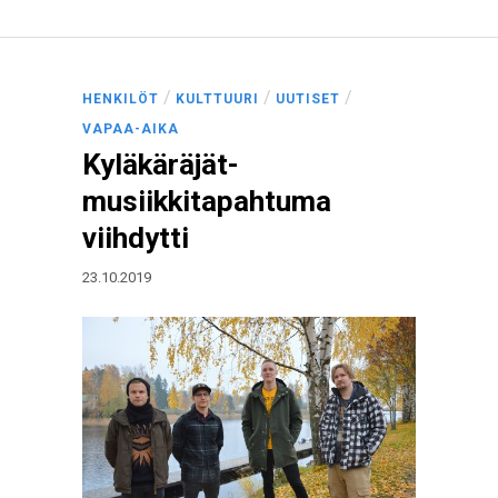
/
/
/
HENKILÖT
KULTTUURI
UUTISET
VAPAA-AIKA
Kyläkäräjät-
musiikkitapahtuma
viihdytti
23.10.2019