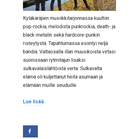
Kyläkäräjien musiikkitarjonnassa kuultiin
pop-rockia, melodista punkrockia, death- ja
black-metalin sekä hardcore-punkin
risteytystä. Tapahtumassa esiintyi neljä
bändiä. Valtaosalla illan muusikoista virtasi
suonissaan rytmitajun lisäksi
sulkavalaislähtöistä verta. Sulkavalta
elämä oli kuljettanut heitä asumaan ja
elämään muille seuduille.
Lue lisää