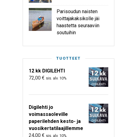
Parisoudun naisten
voittajakaksikolle jäi
haastetta seuraaviin
soutuihin
TUOTTEET
12 kk DIGILEHTI
72,00
€
sis. alv. 10%
Digilehti jo
voimassaoleville
paperilehden kesto- ja
vuosikertatilaajillemme
24,00
€
sis. alv. 10%