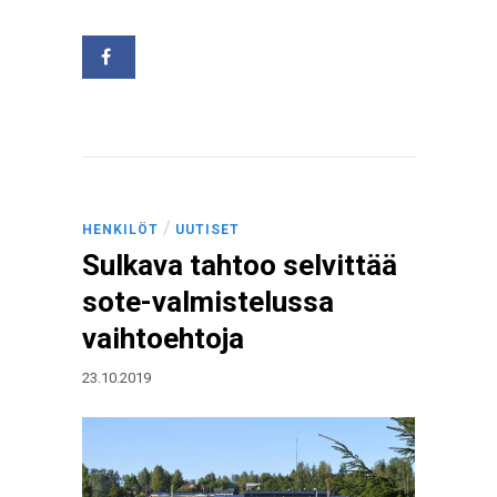
/
HENKILÖT
UUTISET
Sulkava tahtoo selvittää
sote-valmistelussa
vaihtoehtoja
23.10.2019