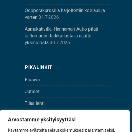
Oopperakurssilla harjoiteltiin koelauluja
varten
31.7.2026
Aamukahvilla: Hannamari Autio pitää
kiiltomadon tarkkailusta ja nauttii
yksinolosta
30.7.2026
PIKALINKIT
Etusivu
Uutiset
Tilaa lehti
Yhteystiedot
Arvostamme yksityisyyttäsi
Digilehti
Käytämme evästeitä selauskokemuksesi parantamiseksi,