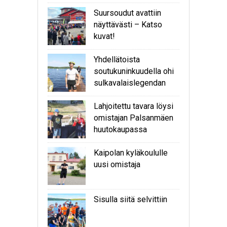
Suursoudut avattiin
näyttävästi – Katso
kuvat!
Yhdellätoista
soutukuninkuudella ohi
sulkavalaislegendan
Lahjoitettu tavara löysi
omistajan Palsanmäen
huutokaupassa
Kaipolan kyläkoululle
uusi omistaja
Sisulla siitä selvittiin