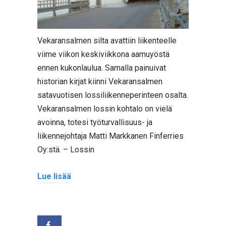
Vekaransalmen silta avattiin liikenteelle
viime viikon keskiviikkona aamuyöstä
ennen kukonlaulua. Samalla painuivat
historian kirjat kiinni Vekaransalmen
satavuotisen lossiliikenneperinteen osalta.
Vekaransalmen lossin kohtalo on vielä
avoinna, totesi työturvallisuus- ja
liikennejohtaja Matti Markkanen Finferries
Oy:stä. – Lossin
Lue lisää