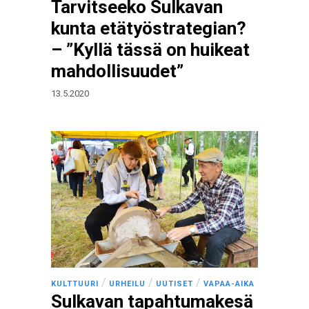
Tarvitseeko Sulkavan
kunta etätyöstrategian?
– ”Kyllä tässä on huikeat
mahdollisuudet”
13.5.2020
/
/
/
KULTTUURI
URHEILU
UUTISET
VAPAA-AIKA
Sulkavan tapahtumakesä