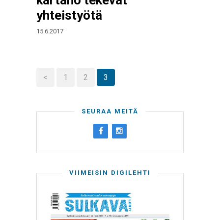
kartano tekevät
yhteistyötä
15.6.2017
<
1
2
3
SEURAA MEITÄ
VIIMEISIN DIGILEHTI