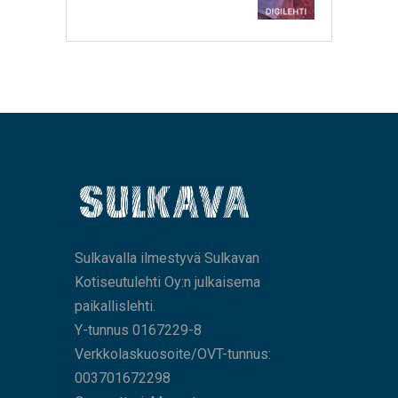
Sulkavalla ilmestyvä Sulkavan
Kotiseutulehti Oy:n julkaisema
paikallislehti.
Y-tunnus 0167229-8
Verkkolaskuosoite/OVT-tunnus:
003701672298