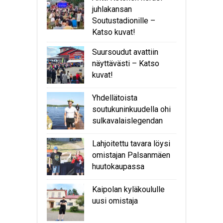
juhlakansan
Soutustadionille –
Katso kuvat!
Suursoudut avattiin
näyttävästi – Katso
kuvat!
Yhdellätoista
soutukuninkuudella ohi
sulkavalaislegendan
Lahjoitettu tavara löysi
omistajan Palsanmäen
huutokaupassa
Kaipolan kyläkoululle
uusi omistaja