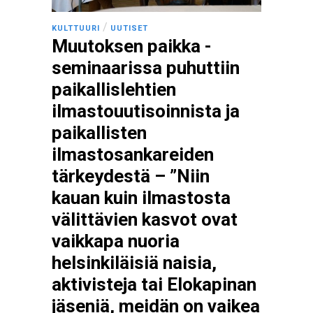
/
KULTTUURI
UUTISET
Muutoksen paikka -
seminaarissa puhuttiin
paikallislehtien
ilmastouutisoinnista ja
paikallisten
ilmastosankareiden
tärkeydestä – ”Niin
kauan kuin ilmastosta
välittävien kasvot ovat
vaikkapa nuoria
helsinkiläisiä naisia,
aktivisteja tai Elokapinan
jäseniä, meidän on vaikea