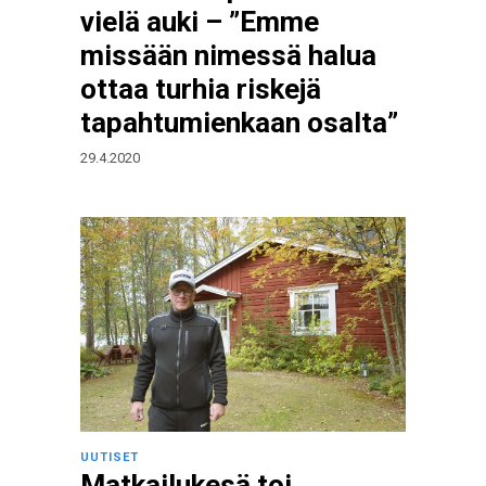
vielä auki – ”Emme
missään nimessä halua
ottaa turhia riskejä
tapahtumienkaan osalta”
29.4.2020
UUTISET
Matkailukesä toi