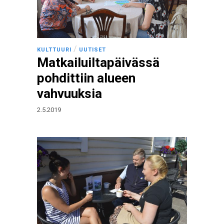
/
KULTTUURI
UUTISET
Matkailuiltapäivässä
pohdittiin alueen
vahvuuksia
2.5.2019