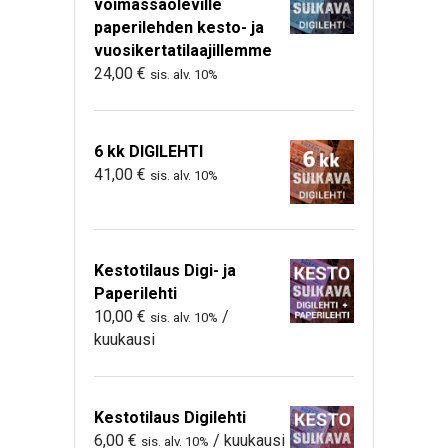
voimassaoleville
paperilehden kesto- ja
vuosikertatilaajillemme
24,00
€
sis. alv. 10%
6 kk DIGILEHTI
41,00
€
sis. alv. 10%
Kestotilaus Digi- ja
Paperilehti
10,00
€
/
sis. alv. 10%
kuukausi
Kestotilaus Digilehti
6,00
€
/ kuukausi
sis. alv. 10%