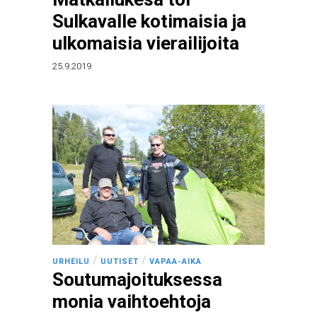
Sulkavalle kotimaisia ja
ulkomaisia vierailijoita
25.9.2019
/
/
URHEILU
UUTISET
VAPAA-AIKA
Soutumajoituksessa
monia vaihtoehtoja