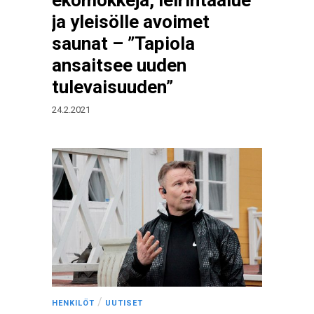
ekomökkejä, leirintäalue
ja yleisölle avoimet
saunat – ”Tapiola
ansaitsee uuden
tulevaisuuden”
24.2.2021
/
HENKILÖT
UUTISET