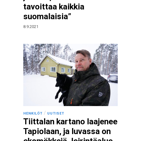
tavoittaa kaikkia
suomalaisia”
8.9.2021
/
HENKILÖT
UUTISET
Tiittalan kartano laajenee
Tapiolaan, ja luvassa on