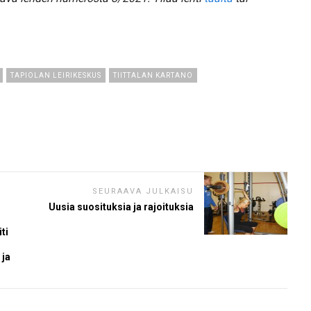
TAPIOLAN LEIRIKESKUS
TIITTALAN KARTANO
SEURAAVA JULKAISU
Uusia suosituksia ja rajoituksia
ti
 ja