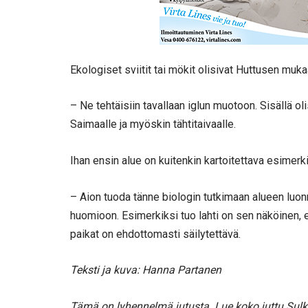
Ekologiset sviitit tai mökit olisivat Huttusen muk
– Ne tehtäisiin tavallaan iglun muotoon. Sisällä oli
Saimaalle ja myöskin tähtitaivaalle.
Ihan ensin alue on kuitenkin kartoitettava esimerkik
– Aion tuoda tänne biologin tutkimaan alueen luonn
huomioon. Esimerkiksi tuo lahti on sen näköinen, että
paikat on ehdottomasti säilytettävä.
Teksti ja kuva: Hanna Partanen
Tämä on lyhennelmä jutusta. Lue koko juttu Sulk