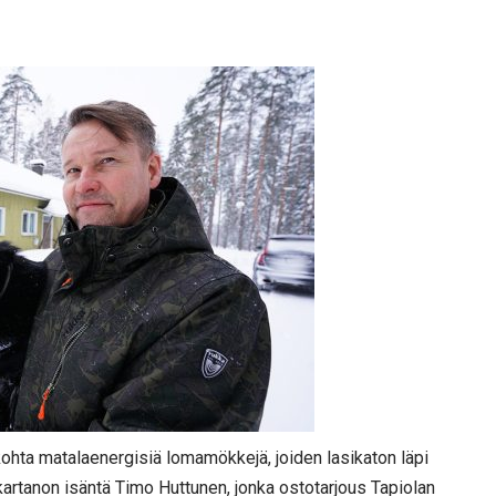
i kohta matalaenergisiä lomamökkejä, joiden lasikaton läpi
lan kartanon isäntä Timo Huttunen, jonka ostotarjous Tapiolan