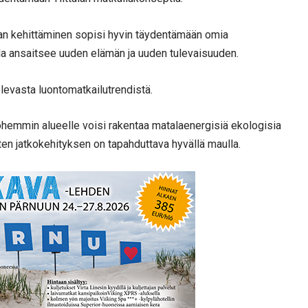
iolan kehittäminen sopisi hyvin täydentämään omia
a ansaitsee uuden elämän ja uuden tulevaisuuden.
evasta luontomatkailutrendistä.
yöhemmin alueelle voisi rakentaa matalaenergisiä ekologisia
 joten jatkokehityksen on tapahduttava hyvällä maulla.