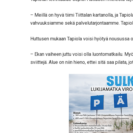
– Meillä on hyvä tiimi Tiittalan kartanolla, ja Tap
vahvuuksiamme sekä palvelutarjontaamme. Tapiol
Huttusen mukaan Tapiola voisi hyötyä nousussa ol
– Ekan vaiheen juttu voisi olla luontomatkailu. M
sviittejä. Alue on niin hieno, ettei sitä saa pilata,