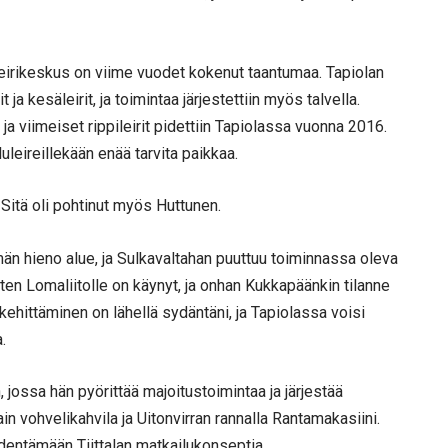
irikeskus on viime vuodet kokenut taantumaa. Tapiolan
 ja kesäleirit, ja toimintaa järjestettiin myös talvella.
 ja viimeiset rippileirit pidettiin Tapiolassa vuonna 2016.
luleireillekään enää tarvita paikkaa.
 Sitä oli pohtinut myös Huttunen.
män hieno alue, ja Sulkavaltahan puuttuu toiminnassa oleva
iten Lomaliitolle on käynyt, ja onhan Kukkapäänkin tilanne
kehittäminen on lähellä sydäntäni, ja Tapiolassa voisi
.
 jossa hän pyörittää majoitustoimintaa ja järjestää
in vohvelikahvila ja Uitonvirran rannalla Rantamakasiini.
ydentämään Tiittalan matkailukonseptia.