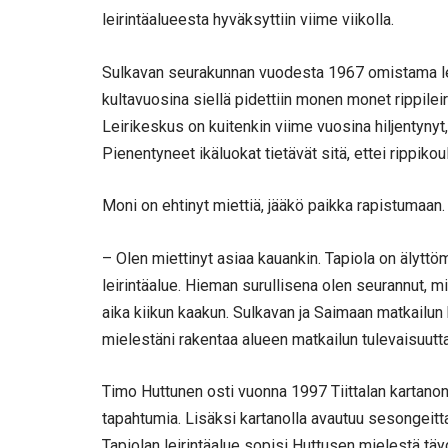
leirintäalueesta hyväksyttiin viime viikolla.
Sulkavan seurakunnan vuodesta 1967 omistama le
kultavuosina siellä pidettiin monen monet rippileirit
Leirikeskus on kuitenkin viime vuosina hiljentynyt,
Pienentyneet ikäluokat tietävät sitä, ettei rippikou
Moni on ehtinyt miettiä, jääkö paikka rapistumaan.
– Olen miettinyt asiaa kauankin. Tapiola on älyttö
leirintäalue. Hieman surullisena olen seurannut, m
aika kiikun kaakun. Sulkavan ja Saimaan matkailun 
mielestäni rakentaa alueen matkailun tulevaisuutta
Timo Huttunen osti vuonna 1997 Tiittalan kartanon,
tapahtumia. Lisäksi kartanolla avautuu sesongeitta
Tapiolan leirintäalue sopisi Huttusen mielestä tä