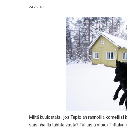
24.2.2021
Miltä kuulostaisi, jos Tapiolan rannoilla komeilis
saisi ihailla tähtitaivasta? Tällaisia visioi Tiitta