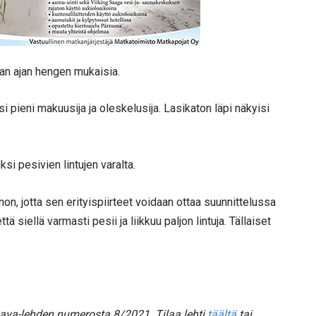
aan ajan hengen mukaisia.
si pieni makuusija ja oleskelusija. Lasikaton läpi näkyisi
si pesivien lintujen varalta.
on, jotta sen erityispiirteet voidaan ottaa suunnittelussa
 siellä varmasti pesii ja liikkuu paljon lintuja. Tällaiset
ava-lehden numerosta 8/2021. Tilaa lehti
täältä
tai