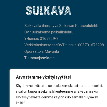
Sulkavalla ilmestyvä Sulkavan Kotiseutulehti
Oy:n julkaisema paikallislehti.
Y-tunnus 0167229-8
Verkkolaskuosoite/OVT-tunnus: 003701672298
Operaattori: Maventa
Tietosuojaseloste
HAE SIVUILTAMME
Arvostamme yksityisyyttäsi
Käytämme evästeitä selauskokemuksesi parantamiseksi,
sisällön tarjoamiseksi ja liikenteemme analysoimiseksi.
Hyväksyt evästeidemme käytön klikkaamalla ”Hyväksy
KÄY TYKKÄÄMÄSSÄ
kaikki”.