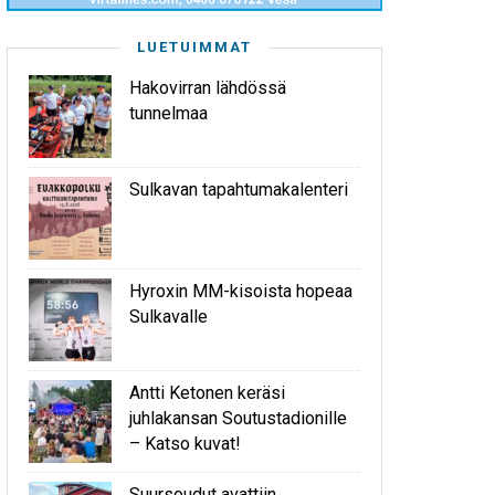
LUETUIMMAT
Hakovirran lähdössä
tunnelmaa
Sulkavan tapahtumakalenteri
Hyroxin MM-kisoista hopeaa
Sulkavalle
Antti Ketonen keräsi
juhlakansan Soutustadionille
– Katso kuvat!
Suursoudut avattiin