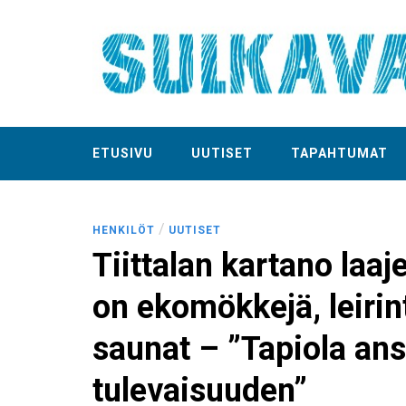
ETUSIVU
UUTISET
TAPAHTUMAT
/
HENKILÖT
UUTISET
Tiittalan kartano laaj
on ekomökkejä, leirin
saunat – ”Tapiola an
tulevaisuuden”