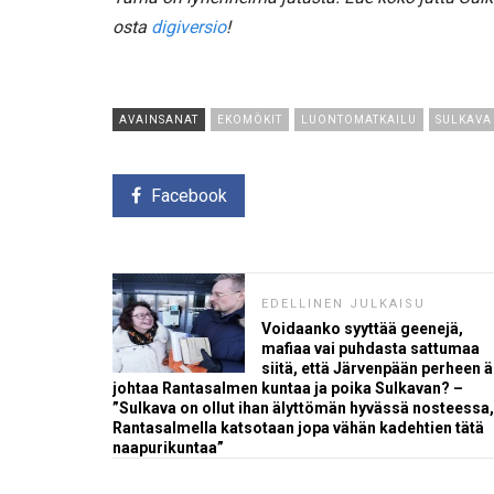
osta
digiversio
!
AVAINSANAT
EKOMÖKIT
LUONTOMATKAILU
SULKAVA
Facebook
EDELLINEN JULKAISU
Voidaanko syyttää geenejä,
mafiaa vai puhdasta sattumaa
siitä, että Järvenpään perheen äi
johtaa Rantasalmen kuntaa ja poika Sulkavan? –
”Sulkava on ollut ihan älyttömän hyvässä nosteessa,
Rantasalmella katsotaan jopa vähän kadehtien tätä
naapurikuntaa”