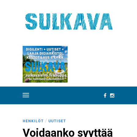
/
HENKILÖT
UUTISET
Voidaanko syyttää