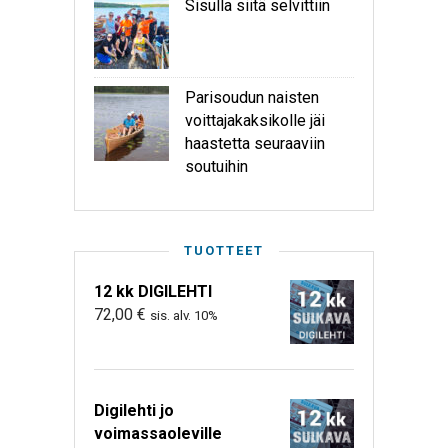
Sisulla siitä selvittiin
Parisoudun naisten
voittajakaksikolle jäi
haastetta seuraaviin
soutuihin
TUOTTEET
12 kk DIGILEHTI
72,00
€
sis. alv. 10%
Digilehti jo
voimassaoleville