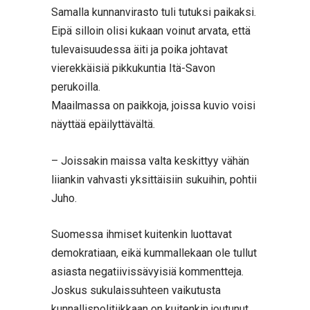
Samalla kunnanvirasto tuli tutuksi paikaksi.
Eipä silloin olisi kukaan voinut arvata, että
tulevaisuudessa äiti ja poika johtavat
vierekkäisiä pikkukuntia Itä-Savon
perukoilla.
Maailmassa on paikkoja, joissa kuvio voisi
näyttää epäilyttävältä.
– Joissakin maissa valta keskittyy vähän
liiankin vahvasti yksittäisiin sukuihin, pohtii
Juho.
Suomessa ihmiset kuitenkin luottavat
demokratiaan, eikä kummallekaan ole tullut
asiasta negatiivissävyisiä kommentteja.
Joskus sukulaissuhteen vaikutusta
kunnallispolitiikkaan on kuitenkin joutunut