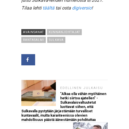
juttu Sulkava-lehden numerosta 8/2021.
Tilaa lehti
täältä
tai osta
digiversio
!
AVAINSANAT
KUNNANJOHTAJAT
RANTASALMI
SULKAVA
EDELLINEN JULKAISU
"Alkaa olla vähän myöhäinen
hetki siirtoa ajatellen" -
Sulkavalaisvaltuutetut
luottavat siihen, että
Sulkavalla pystytään järjestämään turvalliset
kuntavaalit, mutta karanteenissa olevien
mahdollisuus päästä äänestämään pohdituttaa