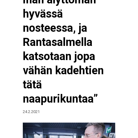
hyvässä
nosteessa, ja
Rantasalmella
katsotaan jopa
vähän kadehtien
tätä
naapurikuntaa”
24.2.2021