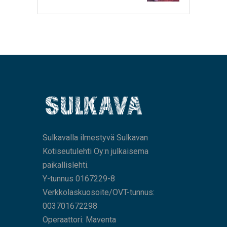
Sulkavalla ilmestyvä Sulkavan
Kotiseutulehti Oy:n julkaisema
paikallislehti.
Y-tunnus 0167229-8
Verkkolaskuosoite/OVT-tunnus:
003701672298
Operaattori: Maventa