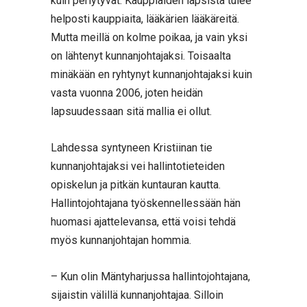
kuin periytyvät. Kauppiaiden lapsista tulee
helposti kauppiaita, lääkärien lääkäreitä.
Mutta meillä on kolme poikaa, ja vain yksi
on lähtenyt kunnanjohtajaksi. Toisaalta
minäkään en ryhtynyt kunnanjohtajaksi kuin
vasta vuonna 2006, joten heidän
lapsuudessaan sitä mallia ei ollut.
Lahdessa syntyneen Kristiinan tie
kunnanjohtajaksi vei hallintotieteiden
opiskelun ja pitkän kuntauran kautta.
Hallintojohtajana työskennellessään hän
huomasi ajattelevansa, että voisi tehdä
myös kunnanjohtajan hommia.
– Kun olin Mäntyharjussa hallintojohtajana,
sijaistin välillä kunnanjohtajaa. Silloin