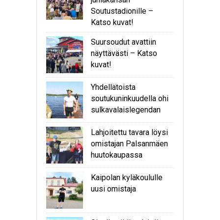
Soutustadionille –
Katso kuvat!
Suursoudut avattiin
näyttävästi – Katso
kuvat!
Yhdellätoista
soutukuninkuudella ohi
sulkavalaislegendan
Lahjoitettu tavara löysi
omistajan Palsanmäen
huutokaupassa
Kaipolan kyläkoululle
uusi omistaja