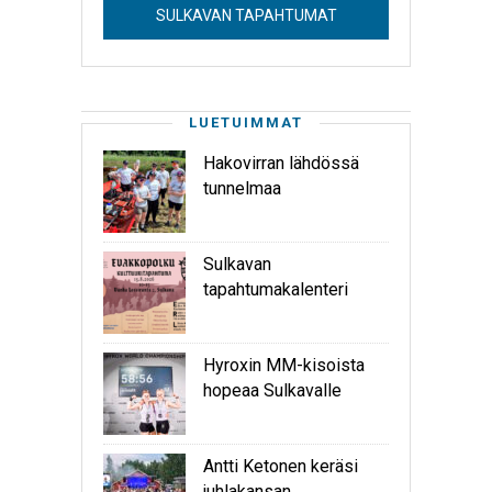
SULKAVAN TAPAHTUMAT
LUETUIMMAT
Hakovirran lähdössä
tunnelmaa
Sulkavan
tapahtumakalenteri
Hyroxin MM-kisoista
hopeaa Sulkavalle
Antti Ketonen keräsi
juhlakansan