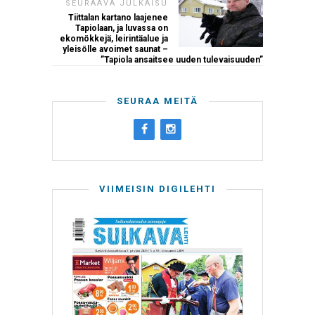
SEURAAVA JULKAISU
Tiittalan kartano laajenee
Tapiolaan, ja luvassa on
ekomökkejä, leirintäalue ja
yleisölle avoimet saunat –
”Tapiola ansaitsee uuden tulevaisuuden”
SEURAA MEITÄ
VIIMEISIN DIGILEHTI